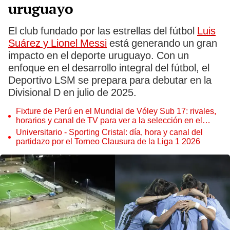
uruguayo
El club fundado por las estrellas del fútbol
Luis
Suárez y Lionel Messi
está generando un gran
impacto en el deporte uruguayo. Con un
enfoque en el desarrollo integral del fútbol, el
Deportivo LSM se prepara para debutar en la
Divisional D en julio de 2025.
Fixture de Perú en el Mundial de Vóley Sub 17: rivales,
horarios y canal de TV para ver a la selección en el
torneo
Universitario - Sporting Cristal: día, hora y canal del
partidazo por el Torneo Clausura de la Liga 1 2026