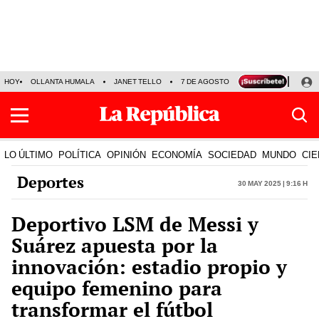
HOY
OLLANTA HUMALA
JANET TELLO
7 DE AGOSTO
TINKA RESULTADOS
LO ÚLTIMO
POLÍTICA
OPINIÓN
ECONOMÍA
SOCIEDAD
MUNDO
CIE
Deportes
30 May 2025 | 9:16 h
Deportivo LSM de Messi y
Suárez apuesta por la
innovación: estadio propio y
equipo femenino para
transformar el fútbol