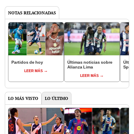
NOTAS RELACIONADAS
Partidos de hoy
Últimas noticias sobre
Últim
Alianza Lima
Sport
LEER MÁS
LEER MÁS
LO MÁS VISTO
LO ÚLTIMO