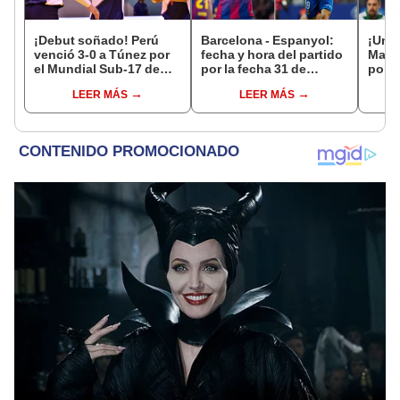
¡Debut soñado! Perú
Barcelona - Espanyol:
¡Una
venció 3-0 a Túnez por
fecha y hora del partido
Manc
el Mundial Sub-17 de
por la fecha 31 de
por 5
Vóley 2026
LaLiga de España
Lisbo
LEER MÁS
LEER MÁS
Cham