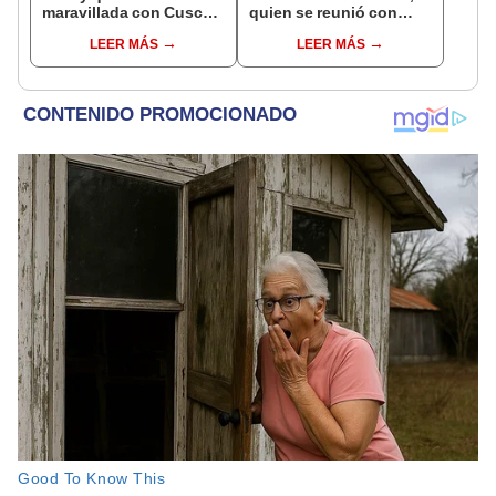
maravillada con Cusco:
quien se reunió con
"Estoy encantada con
funcionarios de la FIFA
LEER MÁS
LEER MÁS
lo hermoso que es este
en Marruecos
país"