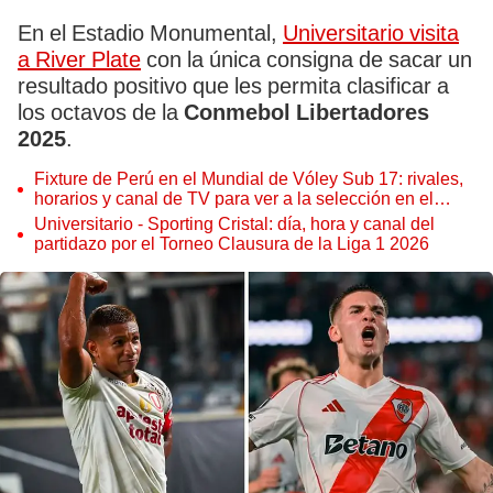
En el Estadio Monumental,
Universitario visita
a River Plate
con la única consigna de sacar un
resultado positivo que les permita clasificar a
los octavos de la
Conmebol Libertadores
2025
.
Fixture de Perú en el Mundial de Vóley Sub 17: rivales,
horarios y canal de TV para ver a la selección en el
torneo
Universitario - Sporting Cristal: día, hora y canal del
partidazo por el Torneo Clausura de la Liga 1 2026