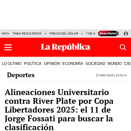
HOY
TINKA RESULTADOS
PRECIO DEL DÓLAR
7 DE AGOSTO
OLLANTA H
LO ÚLTIMO
POLÍTICA
OPINIÓN
ECONOMÍA
SOCIEDAD
MUNDO
CIE
Deportes
27 May 2025 | 13:01 h
Alineaciones Universitario
contra River Plate por Copa
Libertadores 2025: el 11 de
Jorge Fossati para buscar la
clasificación