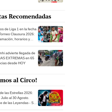
os de Liga 1 en la fecha
 Torneo Clausura 2026:
amación, horarios y
 ver
hi advierte llegada de
IAS EXTREMAS en 65
ncias desde HOY
mos al Circo!
de las Estrellas 2026:
 Julio al 30 Agosto.
e de las Leyendas - San
l
 Montecarlo 2026: Del 17
io hasta el 30 Agosto en
o Militar - Jesús María