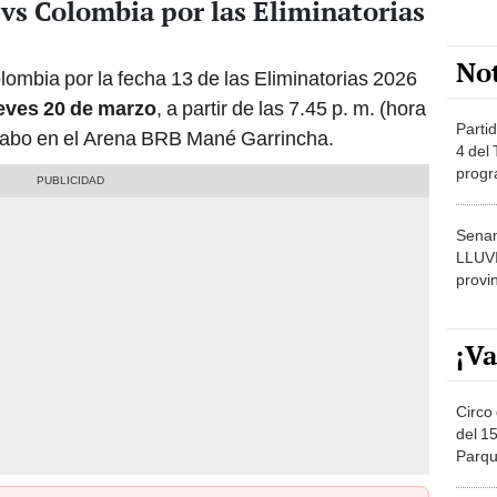
ueves 20 de marzo
, a partir de las 7.45 p. m. (hora
Partid
cabo en el Arena BRB Mané Garrincha.
4 del
progr
dónde
Senam
LLUV
provi
¡Va
Circo 
del 15
Parqu
Migue
Circo
de Jul
ersitario y mundialista con
Círcul
retiro del fútbol