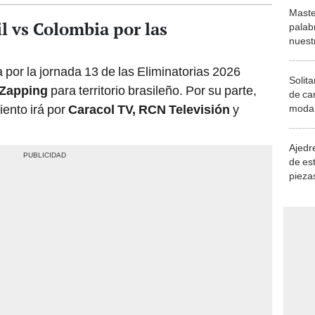
a por la jornada 13 de las Eliminatorias 2026
Solita
Zapping
para territorio brasileño. Por su parte,
de ca
iento irá por
Caracol TV,
RCN Televisión
y
moda.
demue
Ajedre
de es
piezas
consi
udamericanas 2026