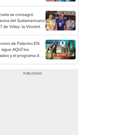
3
7 de Vóley: la Vinotinto
ta el título a Brasil con un
ndente 3-0
dromo de Palermo EN
 sigue AQUÍ los
4
tados y el programa de
ras para HOY, 22 de