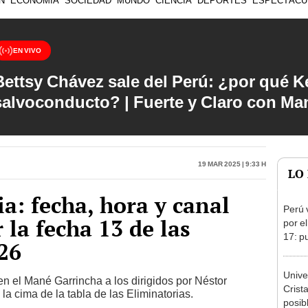
Bettsy Chávez sale del Perú: ¿por qué Ke
salvoconducto? | Fuerte y Claro con M
19 Mar 2025 | 9:33 h
LO
a: fecha, hora y canal
Perú 
 la fecha 13 de las
por e
17: p
26
Unive
 el Mané Garrincha a los dirigidos por Néstor
Crist
la cima de la tabla de las Eliminatorias.
posib
óley Sub 17: rivales, horarios y canal de TV para ver a
pronó
dónde
Venez
Torne
ía, hora y canal del partidazo por el Torneo Clausura de
camp