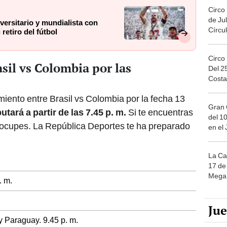
Circo
sil vs Colombia por las
Del 2
Costa
amiento entre Brasil vs Colombia por la fecha 13
Gran 
utará a partir de las 7.45 p. m.
Si te encuentras
del 10
reocupes. La República Deportes te ha preparado
en el
La Ca
17 de 
Mega 
. m.
Ju
y Paraguay. 9.45 p. m.
Maste
il vs Colombia por las
palab
nuest