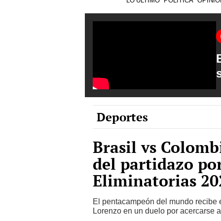
Deportes
Brasil vs Colombi
del partidazo por
Eliminatorias 20
El pentacampeón del mundo recibe en
Lorenzo en un duelo por acercarse a 
Fixture de Perú en el Mundial de V
la selección en el torneo
Universitario - Sporting Cristal: d
la Liga 1 2026