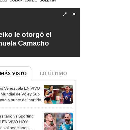
iko le otorgó el
anuela Camacho
 MÁS VISTO
LO ÚLTIMO
vs Venezuela EN VIVO
l Mundial de Vóley Sub
1
unto a punto del partido
rsitario vs Sporting
al EN VIVO HOY:
2
les alineaciones,
stico, hora y canal
 ver partido por el
uela se consagró
o Clausura 2026
eona del Sudamericano