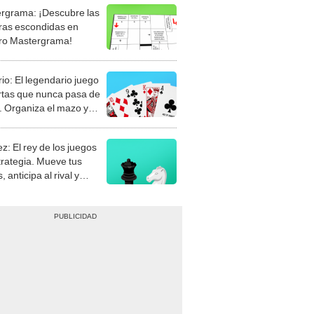
rio: El legendario juego
rtas que nunca pasa de
 Organiza el mazo y
stra tu habilidad.
z: El rey de los juegos
trategia. Mueve tus
, anticipa al rival y
gue el jaque mate.