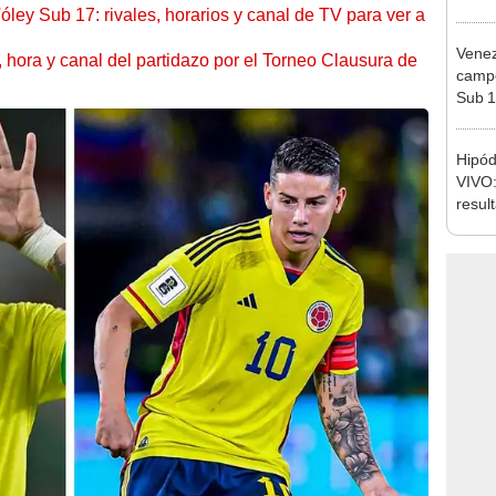
Sub 1
le qui
contu
Hipó
VIVO:
resul
carre
mayo
. m. Foto: composición LR/X