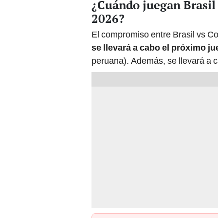
se llevará a cabo el próximo j
peruana). Además, se llevará a 
PUEDES VER:
José Carvallo, bicampeón con Univ
Perú, anunció sorpresivamente su 