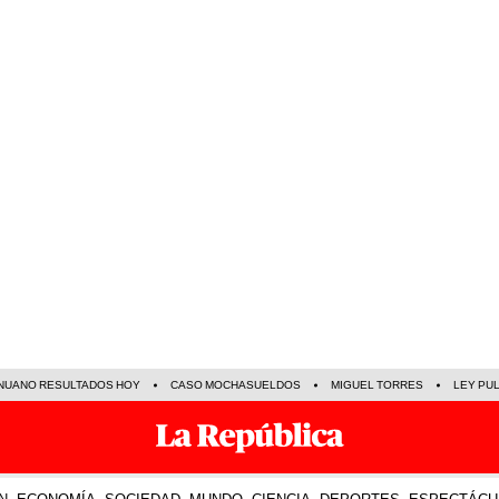
NUANO RESULTADOS HOY
CASO MOCHASUELDOS
MIGUEL TORRES
LEY PU
N
ECONOMÍA
SOCIEDAD
MUNDO
CIENCIA
DEPORTES
ESPECTÁCU
EN VIVO