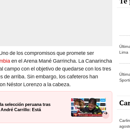
Últim
. Uno de los compromisos que promete ser
Lima
ombia
en el Arena Mané Garrincha. La Canarincha
 al campo con el objetivo de quedarse con los tres
Últim
s de arriba. Sin embargo, los cafeteros han
Sporti
on Néstor Lorenzo a la cabeza.
Car
la selección peruana tras
André Carrillo: Está
Carlin
agost
vs Colombia por las Eliminatorias
No
lombia por la fecha 13 de las Eliminatorias 2026