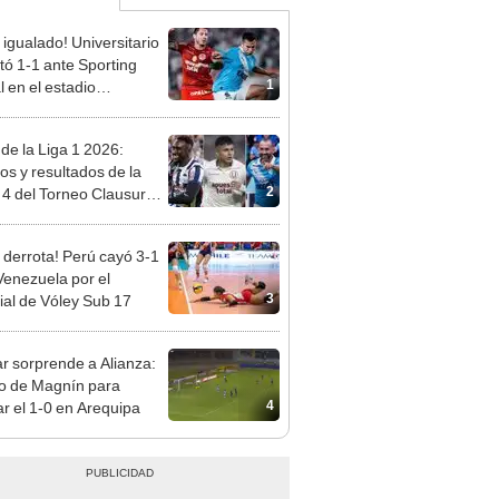
 igualado! Universitario
ó 1-1 ante Sporting
1
l en el estadio
ental por el Torneo
ura de la Liga 1 2026
 de la Liga 1 2026:
dos y resultados de la
2
 4 del Torneo Clausura y
iones del Acumulado
 derrota! Perú cayó 3-1
Venezuela por el
3
al de Vóley Sub 17
r sorprende a Alianza:
o de Magnín para
4
r el 1-0 en Arequipa