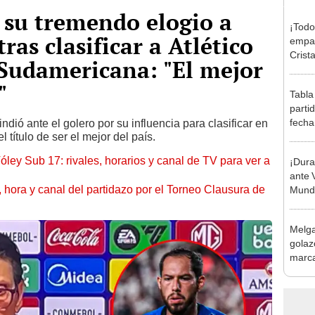
 su tremendo elogio a
¡Todo
ras clasificar a Atlético
empat
Crista
 Sudamericana: "El mejor
Monum
Claus
"
Tabla
parti
fecha
ndió ante el golero por su influencia para clasificar en
l título de ser el mejor del país.
posic
óley Sub 17: rivales, horarios y canal de TV para ver a
¡Dura
ante 
ía, hora y canal del partidazo por el Torneo Clausura de
Mundi
Melga
golaz
marca