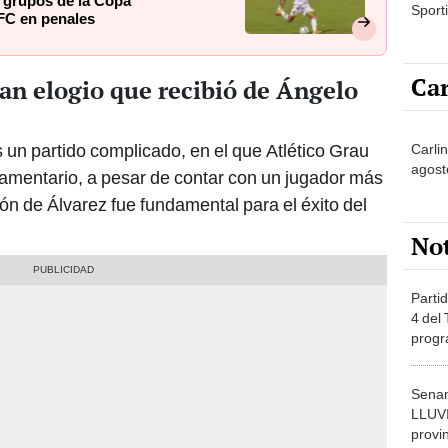
de grupos de la Copa
Sporti
FC en penales
Car
ran elogio que recibió de Ángelo
as un partido complicado, en el que Atlético Grau
Carlin
agost
lamentario, a pesar de contar con un jugador más
ón de Álvarez fue fundamental para el éxito del
No
Partid
4 del
progr
dónde
Senam
LLUV
provi