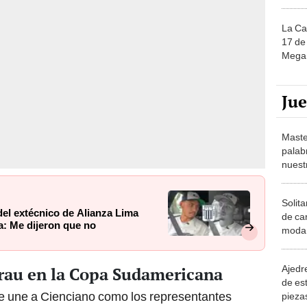
La Ca
17 de 
Mega 
Ju
Maste
palab
nuest
Solita
del extécnico de Alianza Lima
de ca
a: Me dijeron que no
moda.
demue
Ajedre
Grau en la Copa Sudamericana
de es
 se une a Cienciano como los representantes
piezas