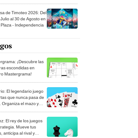
sa de Timoteo 2026: Del
Julio al 30 de Agosto en
Plaza - Independencia
egos
rgrama: ¡Descubre las
ras escondidas en
ro Mastergrama!
rio: El legendario juego
rtas que nunca pasa de
 Organiza el mazo y
stra tu habilidad.
z: El rey de los juegos
trategia. Mueve tus
, anticipa al rival y