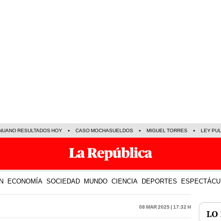
NUANO RESULTADOS HOY
CASO MOCHASUELDOS
MIGUEL TORRES
LEY PU
N
ECONOMÍA
SOCIEDAD
MUNDO
CIENCIA
DEPORTES
ESPECTÁCU
08 Mar 2025 | 17:32 h
LO