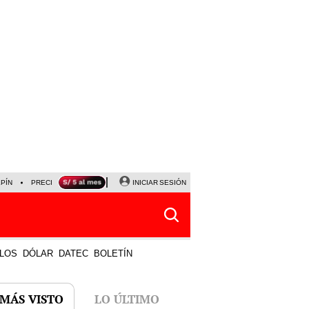
LPÍN
PRECIO DEL DÓLAR
CORTE DE LUZ
INICIAR SESIÓN
VIERNES 7 DE AGOSTO
ALBER
LOS
DÓLAR
DATEC
BOLETÍN
 MÁS VISTO
LO ÚLTIMO