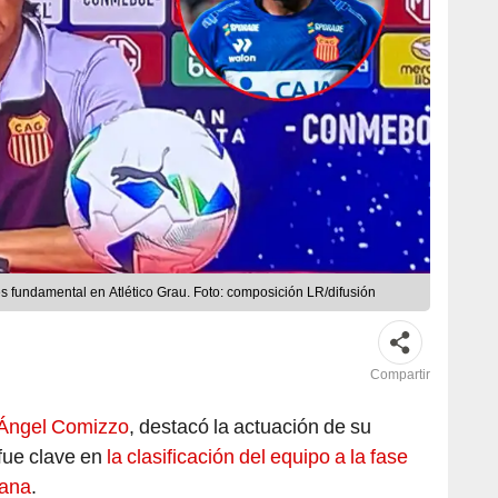
s fundamental en Atlético Grau. Foto: composición LR/difusión
Compartir
Ángel Comizzo
, destacó la actuación de su
 fue clave en
la clasificación del equipo a la fase
cana
.