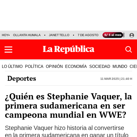
HOY
OLLANTA HUMALA
JANET TELLO
7 DE AGOSTO
TINKA RESULTADOS
LO ÚLTIMO
POLÍTICA
OPINIÓN
ECONOMÍA
SOCIEDAD
MUNDO
CIE
Deportes
11 Mar 2025 | 21:40 h
¿Quién es Stephanie Vaquer, la
primera sudamericana en ser
campeona mundial en WWE?
Stephanie Vaquer hizo historia al convertirse
en la primera sudamericana en ganar un título