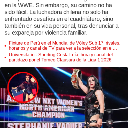
en la WWE. Sin embargo, su camino no ha
sido fácil. La luchadora chilena no solo ha
enfrentado desafíos en el cuadrilátero, sino
también en su vida personal, tras denunciar a
su expareja por violencia familiar.
Fixture de Perú en el Mundial de Vóley Sub 17: rivales,
horarios y canal de TV para ver a la selección en el
torneo
Universitario - Sporting Cristal: día, hora y canal del
partidazo por el Torneo Clausura de la Liga 1 2026