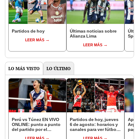
Partidos de hoy
Últimas noticias sobre
Últim
Alianza Lima
Sport
LEER MÁS
LEER MÁS
LO MÁS VISTO
LO ÚLTIMO
Perú vs Túnez EN VIVO
Partidos de hoy, jueves
Apue
ONLINE: punto a punto
6 de agosto: horarios y
Arge
del partido por el
canales para ver fútbol
paga 
Mundial Sub-17 de
EN VIVO
Bicol
LEER MÁS
LEER MÁS