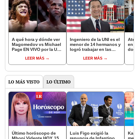
A qué hora y dónde ver
Ingeniero de la UNI es el
Atenc
Magomedov vs Michael
menor de 14 hermanos y
en EE
Page EN VIVO por la UFC
logró trabajar en las
docu
Fight Night desde
mejores mineras del
al IC
LEER MÁS
LEER MÁS
California, Texas y
mundo: "Vivíamos en
domic
Florida
pobreza extrema"
depor
LO MÁS VISTO
LO ÚLTIMO
Último horóscopo de
Luis Figo exigió la
Karat
Mhoni Vidente HOY, 15
renuncia de Infantino,
medal