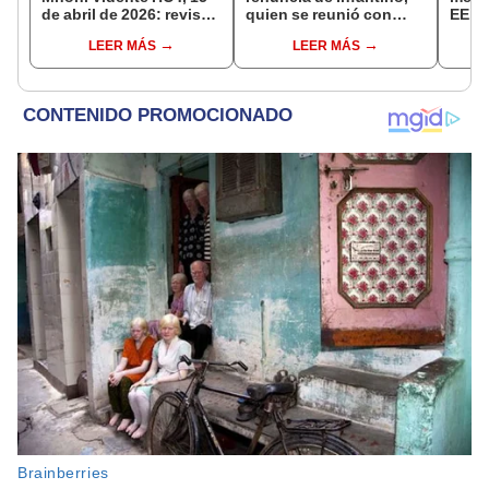
de abril de 2026: revisa
quien se reunió con
EE.UU
las predicciones de tu
funcionarios de la FIFA
años
LEER MÁS
LEER MÁS
signo y entérate si te
en Marruecos
espera un día
afortunado