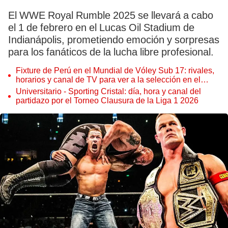
El WWE Royal Rumble 2025 se llevará a cabo
el 1 de febrero en el Lucas Oil Stadium de
Indianápolis, prometiendo emoción y sorpresas
para los fanáticos de la lucha libre profesional.
Fixture de Perú en el Mundial de Vóley Sub 17: rivales,
horarios y canal de TV para ver a la selección en el
torneo
Universitario - Sporting Cristal: día, hora y canal del
partidazo por el Torneo Clausura de la Liga 1 2026