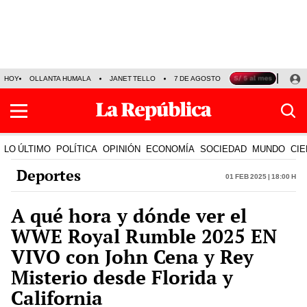
HOY
OLLANTA HUMALA
JANET TELLO
7 DE AGOSTO
TINKA RESULTADOS
LO ÚLTIMO
POLÍTICA
OPINIÓN
ECONOMÍA
SOCIEDAD
MUNDO
CIE
Deportes
01 Feb 2025 | 18:00 h
A qué hora y dónde ver el
WWE Royal Rumble 2025 EN
VIVO con John Cena y Rey
Misterio desde Florida y
California