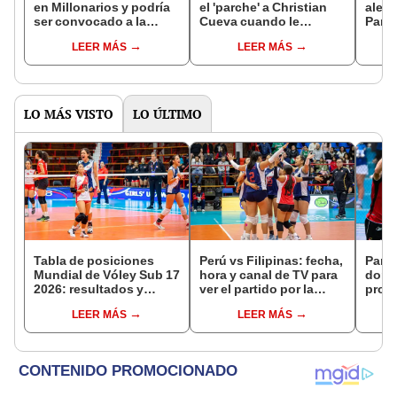
en Millonarios y podría
el 'parche' a Christian
alent
ser convocado a la
Cueva cuando le
Parag
selección peruana el
bromeaba en los
amis
LEER MÁS
LEER MÁS
2025
entrenamientos
LO MÁS VISTO
LO ÚLTIMO
Tabla de posiciones
Perú vs Filipinas: fecha,
Parti
Mundial de Vóley Sub 17
hora y canal de TV para
domi
2026: resultados y
ver el partido por la
prog
partidos de Perú en fase
fecha 4 del Mundial sub
y can
LEER MÁS
LEER MÁS
de grupos
17 de Vóley 2026
EN V