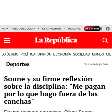
HOY
PRECIO DEL DÓLAR
KENJI FUJIMORI
PLAZA VEA
FERIADOS
KE
LO ÚLTIMO
POLÍTICA
OPINIÓN
ECONOMÍA
SOCIEDAD
MUNDO
CIE
Deportes
05 Jun 2024 | 8:50 h
Sonne y su firme reflexión
sobre la disciplina: "Me pagan
por lo que hago fuera de las
canchas"