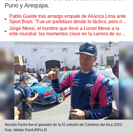
Puno y Arequipa.
Pablo Guede tras amargo empate de Alianza Lima ante
Sport Boys: "Fue un partidazo desde lo táctico, pero no
jugamos bien"
Jorge Messi, el hombre que llevó a Lionel Messi a la
elite mundial: los momentos clave en la carrera de su
hijo
Nicolás Fuchs fue el ganador de la 51 edición de Caminos del Inca 2023.
Foto: Wilder Pari/URPI-LR