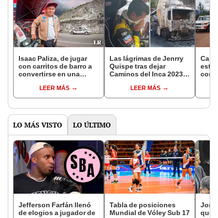
Isaac Paliza, de jugar
Las lágrimas de Jenrry
Camin
con carritos de barro a
Quispe tras dejar
estos
convertirse en una
Caminos del Inca 2023
compe
leyenda del rally
por incendio de su
en la
LEER MÁS
LEER MÁS
Caminos del Inca
auxilio mecánico
auto
LO MÁS VISTO
LO ÚLTIMO
Jefferson Farfán llenó
Tabla de posiciones
Jorge
de elogios a jugador de
Mundial de Vóley Sub 17
que l