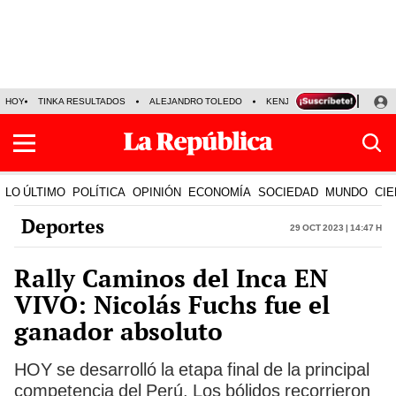
HOY
TINKA RESULTADOS
ALEJANDRO TOLEDO
KENJI FUJIMORI
PRECIO
LO ÚLTIMO
POLÍTICA
OPINIÓN
ECONOMÍA
SOCIEDAD
MUNDO
CIE
Deportes
29 Oct 2023 | 14:47 h
Rally Caminos del Inca EN
VIVO: Nicolás Fuchs fue el
ganador absoluto
HOY se desarrolló la etapa final de la principal
competencia del Perú. Los bólidos recorrieron