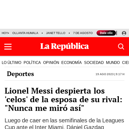
HOY
OLLANTA HUMALA
JANET TELLO
7 DE AGOSTO
TINKA RESULTADOS
LO ÚLTIMO
POLÍTICA
OPINIÓN
ECONOMÍA
SOCIEDAD
MUNDO
CIE
Deportes
19 Ago 2023 | 9:17 h
Lionel Messi despierta los
'celos' de la esposa de su rival:
"Nunca me miró así"
Luego de caer en las semifinales de la Leagues
Cup ante el Inter Miami, Dániel Gazdag