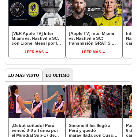
[VER Apple TV] Inter
[Apple TV] Inter Miami
Inter
Miami vs. Nashville SC,
vs. Nashville SC:
Nashv
con Lionel Messi por la
transmisión GRATIS,
canal
Leagues Cup 2023
hora y canal por la final
Leag
LEER MÁS
LEER MÁS
de la Leagues Cup
LO MÁS VISTO
LO ÚLTIMO
¡Debut soñado! Perú
Simone Biles llegó a
Parti
venció 3-0 a Túnez por
Perú y quedó
6 de 
el Mundial Sub-17 de
maravillada con Cusco:
canal