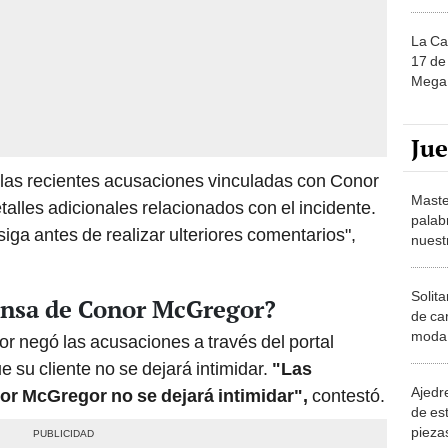
La Ca
17 de 
Mega 
Ju
e las recientes acusaciones vinculadas con Conor
Maste
lles adicionales relacionados con el incidente.
palab
iga antes de realizar ulteriores comentarios",
nuest
Solita
ensa de Conor McGregor?
de ca
moda.
 negó las acusaciones a través del portal
demue
su cliente no se dejará intimidar.
"Las
Ajedre
or McGregor no se dejará intimidar",
contestó.
de es
piezas