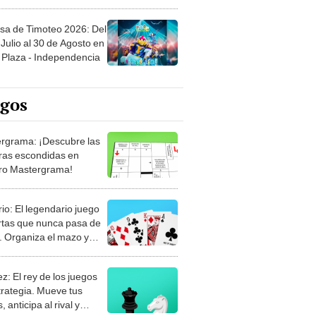
sa de Timoteo 2026: Del
Julio al 30 de Agosto en
Plaza - Independencia
egos
rgrama: ¡Descubre las
ras escondidas en
ro Mastergrama!
rio: El legendario juego
rtas que nunca pasa de
 Organiza el mazo y
stra tu habilidad.
z: El rey de los juegos
trategia. Mueve tus
, anticipa al rival y