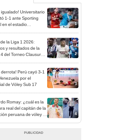
 igualado! Universitario
ó 1-1 ante Sporting
1
l en el estadio
ental por el Torneo
ura de la Liga 1 2026
 de la Liga 1 2026:
dos y resultados de la
2
 4 del Torneo Clausura y
iones del Acumulado
 derrota! Perú cayó 3-1
Venezuela por el
3
al de Vóley Sub 17
do Romay: ¿cuál es la
ra real del capitán de la
4
ción peruana de vóley y
se volvió influencer?