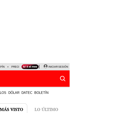
LPÍN
PRECIO DEL DÓLAR
CORTE DE LUZ
INICIAR SESIÓN
VIERNES 7 DE AGOSTO
ALBER
LOS
DÓLAR
DATEC
BOLETÍN
 MÁS VISTO
LO ÚLTIMO