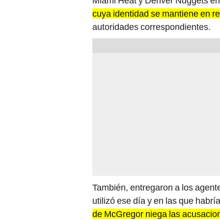
Miami Heat y Denver Nuggets en
cuya identidad se mantiene en re
autoridades correspondientes.
También, entregaron a los agente
utilizó ese día y en las que habr
de McGregor niega las acusacio