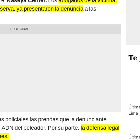
 el
Kaseya Center.
Los
abogados de la víctima,
serva, ya presentaron la denuncia
a las
Te 
Últim
Lima
s policiales las prendas que la denunciante
ía ADN del peleador. Por su parte,
la defensa legal
nes.
Últim