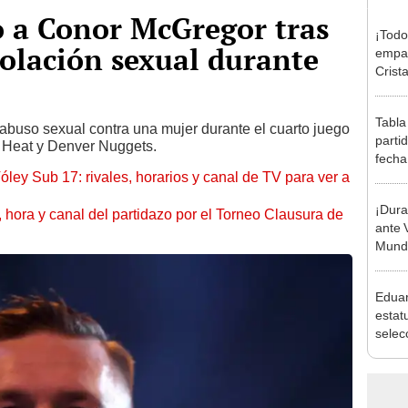
o a Conor McGregor tras
¡Todo
iolación sexual durante
empat
Crista
Monum
Claus
Tabla
 abuso sexual contra una mujer durante el cuarto juego
parti
i Heat y Denver Nuggets.
fecha
óley Sub 17: rivales, horarios y canal de TV para ver a
posic
¡Dura
ía, hora y canal del partidazo por el Torneo Clausura de
ante 
Mundi
Eduar
estatu
selec
cómo 