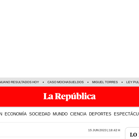
NUANO RESULTADOS HOY
CASO MOCHASUELDOS
MIGUEL TORRES
LEY PU
N
ECONOMÍA
SOCIEDAD
MUNDO
CIENCIA
DEPORTES
ESPECTÁCU
15 Jun 2023 | 18:42 h
LO