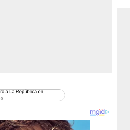
consi
ero a La República en
le