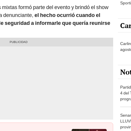
Sporti
s mixtas formó parte del evento y brindó el show
la denunciante,
el hecho ocurrió cuando el
e seguridad a informarle que quería reunirse
Car
Carlin
agost
No
Partid
4 del
progr
dónde
Senam
LLUV
provi