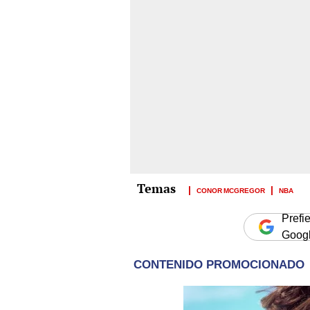
CONOR MCGREGOR
NBA
Prefi
Goog