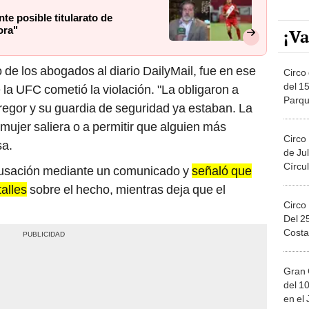
te posible titularato de
ora"
¡Va
 de los abogados al diario DailyMail, fue en ese
Circo 
del 15
la UFC cometió la violación. "La obligaron a
Parqu
regor y su guardia de seguridad ya estaban. La
Migue
mujer saliera o a permitir que alguien más
Circo
sa.
de Jul
Círcul
cusación mediante un comunicado y
señaló que
alles
sobre el hecho, mientras deja que el
Circo
Del 2
Costa
Gran 
del 10
en el