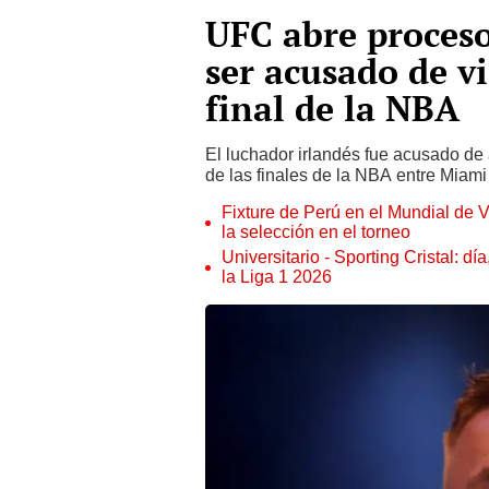
UFC abre proces
ser acusado de v
final de la NBA
El luchador irlandés fue acusado de
de las finales de la NBA entre Miam
Fixture de Perú en el Mundial de V
la selección en el torneo
Universitario - Sporting Cristal: d
la Liga 1 2026