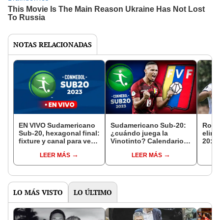
NOTAS RELACIONADAS
EN VIVO Sudamericano
Sudamericano Sub-20:
Rover
Sub-20, hexagonal final:
¿cuándo juega la
elimi
fixture y canal para ver
Vinotinto? Calendario,
20: "
los partidos del torneo
horarios y equipos
etap
LEER MÁS
LEER MÁS
clasificados
del a
LO MÁS VISTO
LO ÚLTIMO