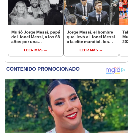
Murió Jorge Messi, papá
Jorge Messi, el hombre
Tabla
de Lionel Messi, a los 68
que llevó a Lionel Messi
Mundi
años por una
a la elite mundial: los
2026:
complicada enfermedad
momentos clave en la
parti
LEER MÁS
LEER MÁS
carrera de su hijo
de g