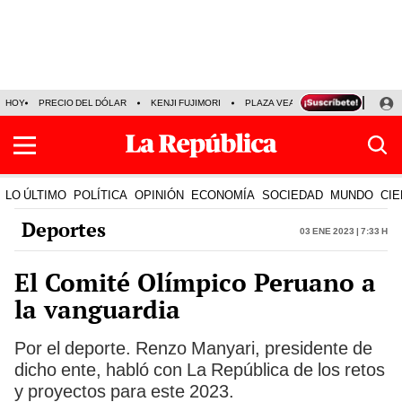
HOY
PRECIO DEL DÓLAR
KENJI FUJIMORI
PLAZA VEA
FERIADOS
KE
LO ÚLTIMO
POLÍTICA
OPINIÓN
ECONOMÍA
SOCIEDAD
MUNDO
CIE
Deportes
03 Ene 2023 | 7:33 h
El Comité Olímpico Peruano a
la vanguardia
Por el deporte. Renzo Manyari, presidente de
dicho ente, habló con La República de los retos
y proyectos para este 2023.