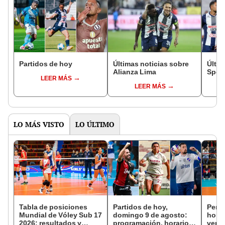
Partidos de hoy
Últimas noticias sobre
Últim
Alianza Lima
Sport
LEER MÁS
LEER MÁS
LO MÁS VISTO
LO ÚLTIMO
Tabla de posiciones
Partidos de hoy,
Perú 
Mundial de Vóley Sub 17
domingo 9 de agosto:
hora 
2026: resultados y
programación, horarios
ver e