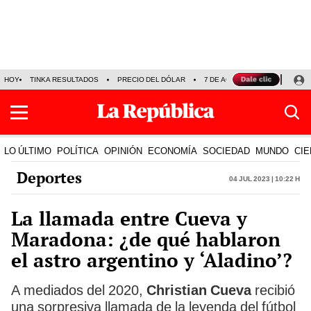
HOY
TINKA RESULTADOS
PRECIO DEL DÓLAR
7 DE AGOSTO
OLLANTA H
LO ÚLTIMO
POLÍTICA
OPINIÓN
ECONOMÍA
SOCIEDAD
MUNDO
CIE
Deportes
04 Jul 2023 | 10:22 h
La llamada entre Cueva y
Maradona: ¿de qué hablaron
el astro argentino y ‘Aladino’?
A mediados del 2020,
Christian Cueva
recibió
una sorpresiva llamada de la leyenda del fútbol