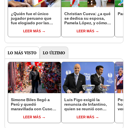
¿Quién fue el único
Christian Cueva: ¿a qué
Parti
jugador peruano que
se dedica su esposa,
fue elogiado por las
Pamela López, y cómo
leyendas Pelé y
conoció al futbolista?
LEER MÁS
LEER MÁS
Maradona?
LO MÁS VISTO
LO ÚLTIMO
Simone Biles llegó a
Luis Figo exigió la
Perú 
Perú y quedó
renuncia de Infantino,
hora 
maravillada con Cusco:
quien se reunió con
ver e
"Estoy encantada con
funcionarios de la FIFA
fecha
LEER MÁS
LEER MÁS
lo hermoso que es este
en Marruecos
17 de
país"