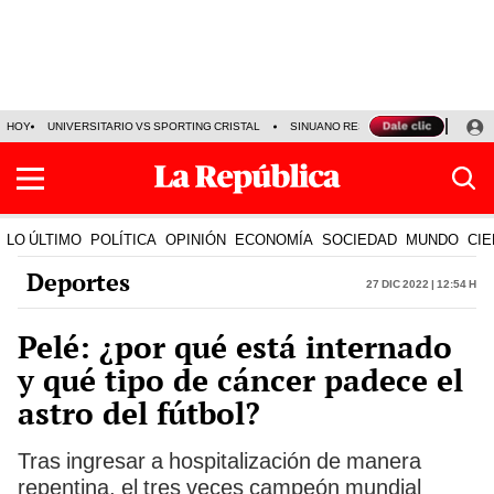
HOY
UNIVERSITARIO VS SPORTING CRISTAL
SINUANO RESULTADOS HOY
CA
LO ÚLTIMO
POLÍTICA
OPINIÓN
ECONOMÍA
SOCIEDAD
MUNDO
CIE
Deportes
27 Dic 2022 | 12:54 h
Pelé: ¿por qué está internado
y qué tipo de cáncer padece el
astro del fútbol?
Tras ingresar a hospitalización de manera
repentina, el tres veces campeón mundial