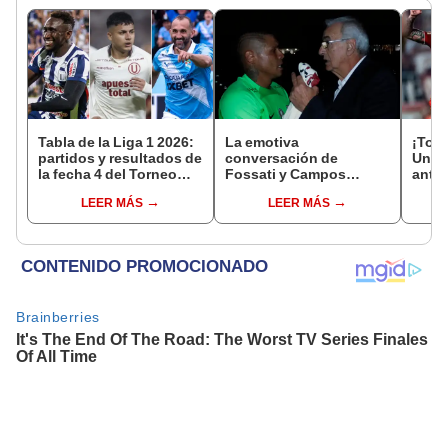
Tabla de la Liga 1 2026:
La emotiva
¡Todo
partidos y resultados de
conversación de
Unive
la fecha 4 del Torneo
Fossati y Campos
ante 
Clausura y posiciones
durante el apagón en
el e
LEER MÁS
LEER MÁS
del Acumulado
Matute tras el título de la
por e
'U'
de la