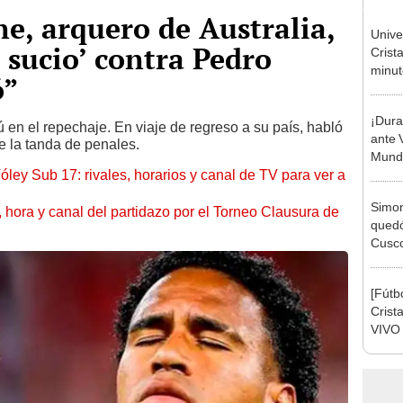
, arquero de Australia,
Unive
 sucio’ contra Pedro
Crist
minuto
ó”
Torne
2026
¡Dura
ú en el repechaje. En viaje de regreso a su país, habló
ante 
te la tanda de penales.
Mundi
óley Sub 17: rivales, horarios y canal de TV para ver a
Simon
ía, hora y canal del partidazo por el Torneo Clausura de
quedó
Cusco
lo he
[Fútb
Crista
VIVO 
2023