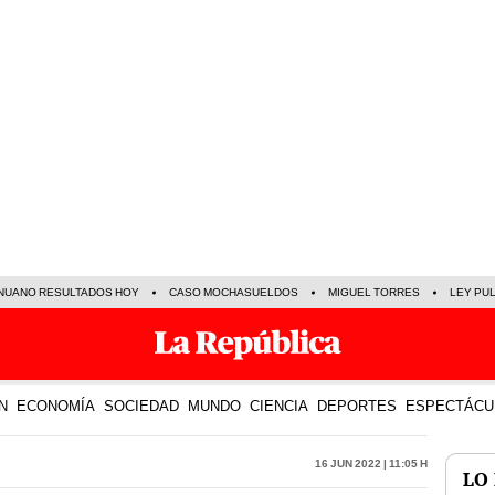
NUANO RESULTADOS HOY
CASO MOCHASUELDOS
MIGUEL TORRES
LEY PU
N
ECONOMÍA
SOCIEDAD
MUNDO
CIENCIA
DEPORTES
ESPECTÁCU
16 Jun 2022 | 11:05 h
LO