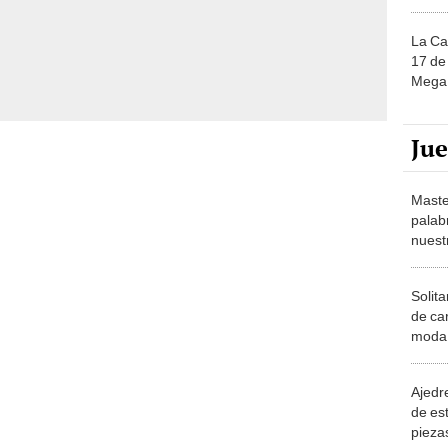
La Ca
17 de 
Mega 
Ju
Maste
palab
nuest
Solita
de ca
moda.
demue
Ajedre
de es
piezas