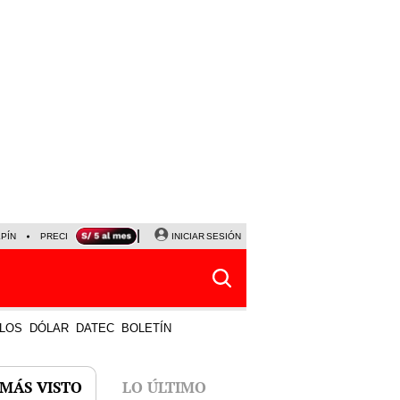
LPÍN
PRECIO DEL DÓLAR
CORTE DE LUZ
INICIAR SESIÓN
VIERNES 7 DE AGOSTO
ALBER
LOS
DÓLAR
DATEC
BOLETÍN
 MÁS VISTO
LO ÚLTIMO