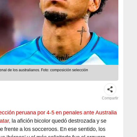
penal de los australianos. Foto: composición selección
Compartir
lección peruana por 4-5 en penales ante Australia
atar,
la afición bicolor quedó destrozada y se
fe frente a los socceroos. En ese sentido, los