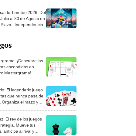
sa de Timoteo 2026: Del
Julio al 30 de Agosto en
Plaza - Independencia
egos
rgrama: ¡Descubre las
ras escondidas en
ro Mastergrama!
rio: El legendario juego
rtas que nunca pasa de
 Organiza el mazo y
stra tu habilidad.
z: El rey de los juegos
trategia. Mueve tus
, anticipa al rival y