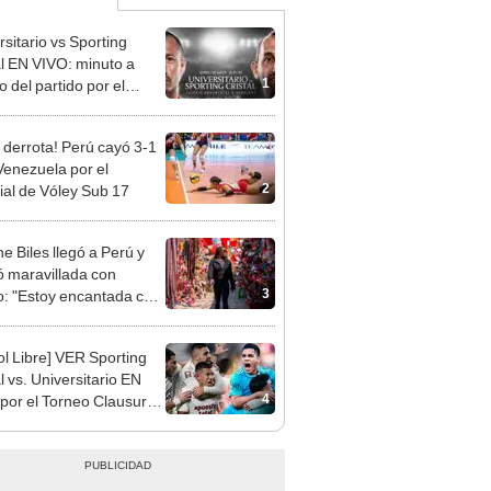
rsitario vs Sporting
al EN VIVO: minuto a
1
 del partido por el
o Clausura de la Liga 1
 derrota! Perú cayó 3-1
Venezuela por el
2
al de Vóley Sub 17
e Biles llegó a Perú y
 maravillada con
3
: "Estoy encantada con
rmoso que es este país"
ol Libre] VER Sporting
l vs. Universitario EN
4
por el Torneo Clausura