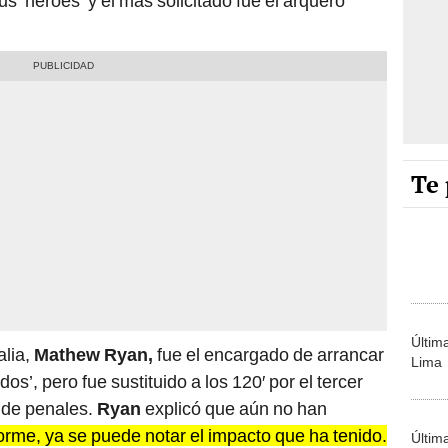
us ‘héroes’ y el más solicitado fue el arquero
Te 
Últim
alia,
Mathew Ryan,
fue el encargado de arrancar
Lima
os’, pero fue sustituido a los 120′ por el tercer
a de penales.
Ryan
explicó que aún no han
orme, ya se puede notar el impacto que ha tenido.
Últim