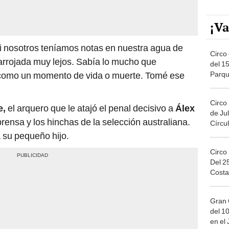
¡Va
i nosotros teníamos notas en nuestra agua de
Circo 
ía arrojada muy lejos. Sabía lo mucho que
del 15
Parqu
ue como un momento de vida o muerte. Tomé ese
Migue
Circo
e,
el arquero que le atajó el penal decisivo a
Álex
de Jul
prensa y los hinchas de la selección australiana.
Círcul
su pequeño hijo.
Circo
Del 2
Costa
Gran 
del 10
en el