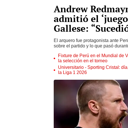
Andrew Redmayne
admitió el ‘juego
Gallese: “Sucedi
El arquero fue protagonista ante Per
sobre el partido y lo que pasó duran
Fixture de Perú en el Mundial de V
la selección en el torneo
Universitario - Sporting Cristal: d
la Liga 1 2026