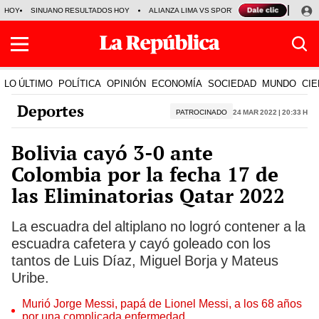
HOY
SINUANO RESULTADOS HOY
ALIANZA LIMA VS SPORT BOYS
JORGE MES
LO ÚLTIMO
POLÍTICA
OPINIÓN
ECONOMÍA
SOCIEDAD
MUNDO
CIE
Deportes
PATROCINADO
24 Mar 2022 | 20:33 h
Bolivia cayó 3-0 ante
Colombia por la fecha 17 de
las Eliminatorias Qatar 2022
La escuadra del altiplano no logró contener a la
escuadra cafetera y cayó goleado con los
tantos de Luis Díaz, Miguel Borja y Mateus
Uribe.
Murió Jorge Messi, papá de Lionel Messi, a los 68 años
por una complicada enfermedad