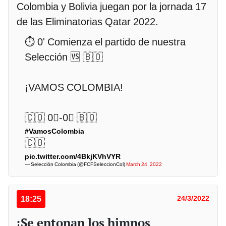
Colombia y Bolivia juegan por la jornada 17
de las Eliminatorias Qatar 2022.
⏱ 0' Comienza el partido de nuestra
Selección 🆚 🇧🇴
¡VAMOS COLOMBIA!
🇨🇴 0⃣-0⃣ 🇧🇴
#VamosColombia
🇨🇴
pic.twitter.com/4BkjKVhVYR
— Selección Colombia (@FCFSeleccionCol)
March 24, 2022
18:25
24/3/2022
¡Se entonan los himnos