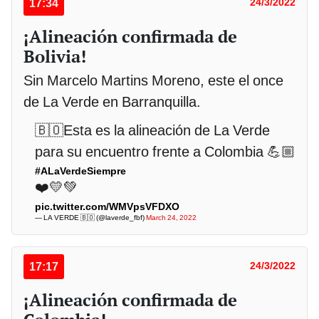
17:34
24/3/2022
¡Alineación confirmada de
Bolivia!
Sin Marcelo Martins Moreno, este el once
de La Verde en Barranquilla.
🇧🇴Esta es la alineación de La Verde
para su encuentro frente a Colombia 💪🏼
#ALaVerdeSiempre
❤️💛💚
pic.twitter.com/WMVpsVFDXO
— LA VERDE 🇧🇴 (@laverde_fbf)
March 24, 2022
17:17
24/3/2022
¡Alineación confirmada de