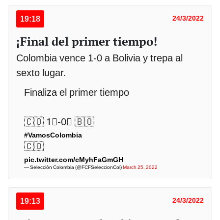
19:18
24/3/2022
¡Final del primer tiempo!
Colombia vence 1-0 a Bolivia y trepa al
sexto lugar.
Finaliza el primer tiempo
🇨🇴 1⃣-0⃣ 🇧🇴
#VamosColombia
🇨🇴
pic.twitter.com/cMyhFaGmGH
— Selección Colombia (@FCFSeleccionCol)
March 25, 2022
19:13
24/3/2022