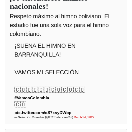
nacionales!
Respeto máximo al himno boliviano. El
estadio fue una sola voz para el himno
colombiano.
¡SUENA EL HIMNO EN
BARRANQUILLA!
VAMOS MI SELECCIÓN
🇨🇴🇨🇴🇨🇴🇨🇴🇨🇴🇨🇴
#VamosColombia
🇨🇴
pic.twitter.com/cS7xsyDWbp
— Selección Colombia (@FCFSeleccionCol)
March 24, 2022