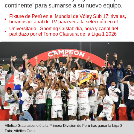
continente’ para sumarse a su nuevo equipo.
Fixture de Perú en el Mundial de Vóley Sub 17: rivales,
horarios y canal de TV para ver a la selección en el
torneo
Universitario - Sporting Cristal: día, hora y canal del
partidazo por el Torneo Clausura de la Liga 1 2026
Atlético Grau ascendió a la Primera División de Perú tras ganar la Liga 2.
Foto: Atlético Grau