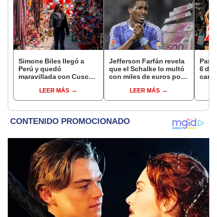
Simone Biles llegó a
Jefferson Farfán revela
Parti
Perú y quedó
que el Schalke lo multó
6 de 
maravillada con Cusco:
con miles de euros por
canal
"Estoy encantada con
irse de juerga
EN V
LEER MÁS
LEER MÁS
lo hermoso que es este
país"