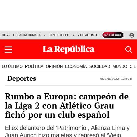
HOY
OLLANTA HUMALA
JANET TELLO
7 DE AGOSTO
TINKA RESULTADOS
LO ÚLTIMO
POLÍTICA
OPINIÓN
ECONOMÍA
SOCIEDAD
MUNDO
CIE
Deportes
06 Ene 2022 | 13:50 h
Rumbo a Europa: campeón de
la Liga 2 con Atlético Grau
fichó por un club español
El ex delantero del ‘Patrimonio’, Alianza Lima y
Juan Aurich hizo maletas y regresó al ‘Viejo