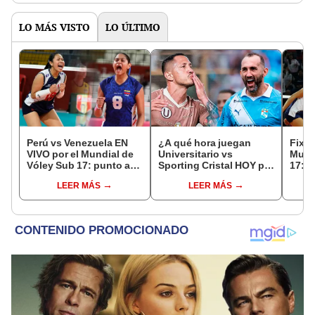
LO MÁS VISTO
LO ÚLTIMO
Perú vs Venezuela EN
¿A qué hora juegan
Fixtu
VIVO por el Mundial de
Universitario vs
Mund
Vóley Sub 17: punto a
Sporting Cristal HOY por
17: r
punto del partido
el Torneo Clausura de la
canal
LEER MÁS
LEER MÁS
Liga 1 2026?
selec