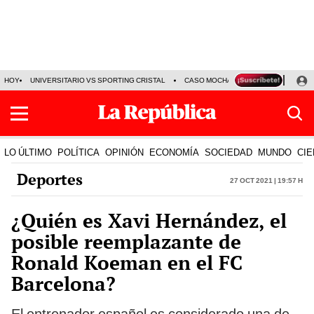
HOY
UNIVERSITARIO VS SPORTING CRISTAL
CASO MOCHASUELDOS
MIGUEL
LO ÚLTIMO
POLÍTICA
OPINIÓN
ECONOMÍA
SOCIEDAD
MUNDO
CIE
Deportes
27 Oct 2021 | 19:57 h
¿Quién es Xavi Hernández, el
posible reemplazante de
Ronald Koeman en el FC
Barcelona?