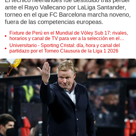
El técnico neerlandés fue destituido tras perder
ante el Rayo Vallecano por LaLiga Santander,
torneo en el que FC Barcelona marcha noveno,
fuera de las competencias europeas.
Fixture de Perú en el Mundial de Vóley Sub 17: rivales,
horarios y canal de TV para ver a la selección en el
torneo
Universitario - Sporting Cristal: día, hora y canal del
partidazo por el Torneo Clausura de la Liga 1 2026