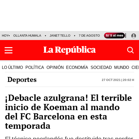
HOY
OLLANTA HUMALA
JANET TELLO
7 DE AGOSTO
TINKA RESULTADOS
LO ÚLTIMO
POLÍTICA
OPINIÓN
ECONOMÍA
SOCIEDAD
MUNDO
CIE
Deportes
27 Oct 2021 | 20:02 h
¡Debacle azulgrana! El terrible
inicio de Koeman al mando
del FC Barcelona en esta
temporada