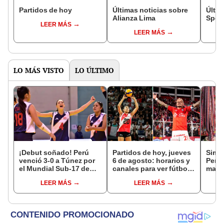
Partidos de hoy
Últimas noticias sobre
Últim
Alianza Lima
Sport
LEER MÁS
LEER MÁS
LO MÁS VISTO
LO ÚLTIMO
¡Debut soñado! Perú
Partidos de hoy, jueves
Simon
venció 3-0 a Túnez por
6 de agosto: horarios y
Perú
el Mundial Sub-17 de
canales para ver fútbol
mara
Vóley 2026
EN VIVO
"Est
LEER MÁS
LEER MÁS
lo he
país"