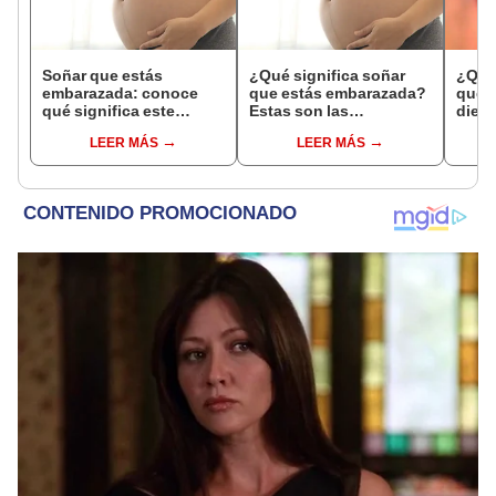
Soñar que estás
¿Qué significa soñar
¿Qué 
embarazada: conoce
que estás embarazada?
que s
qué significa este
Estas son las
dient
interesante sueño
interpretaciones más
pres
LEER MÁS
LEER MÁS
comunes