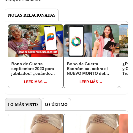
NOTAS RELACIONADAS
Bono de Guerra
Bono de Guerra
¿Por 
septiembre 2023 para
Económica: cobra el
y Cix
jubilados: ¿cuándo
NUEVO MONTO del
Truji
pagan y cómo recibirlo
pago para docentes del
resp
LEER MÁS
LEER MÁS
por Patria?
MPPE
LO MÁS VISTO
LO ÚLTIMO