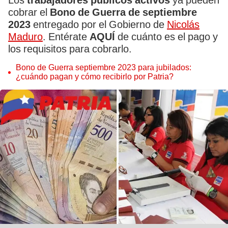
Los
trabajadores públicos activos
ya pueden
cobrar el
Bono de Guerra de septiembre
2023
entregado por el Gobierno de
Nicolás
Maduro
. Entérate
AQUÍ
de cuánto es el pago y
los requisitos para cobrarlo.
Bono de Guerra septiembre 2023 para jubilados:
¿cuándo pagan y cómo recibirlo por Patria?