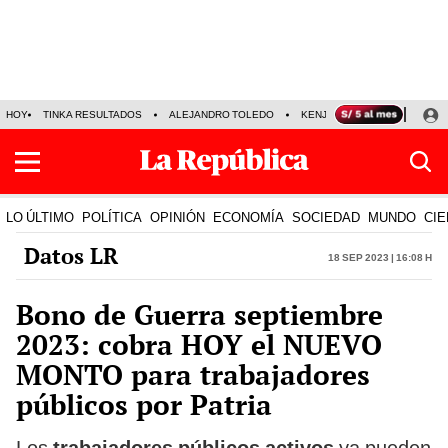
HOY
TINKA RESULTADOS
ALEJANDRO TOLEDO
KENJI FUJIMORI
PRECIO
LO ÚLTIMO
POLÍTICA
OPINIÓN
ECONOMÍA
SOCIEDAD
MUNDO
CIE
Datos LR
18 Sep 2023 | 16:08 h
Bono de Guerra septiembre
2023: cobra HOY el NUEVO
MONTO para trabajadores
públicos por Patria