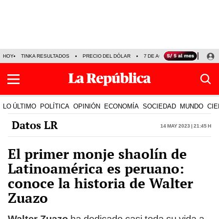
HOY
TINKA RESULTADOS
PRECIO DEL DÓLAR
7 DE AGOSTO
OLLANTA H
LO ÚLTIMO
POLÍTICA
OPINIÓN
ECONOMÍA
SOCIEDAD
MUNDO
CIE
Datos LR
14 May 2023 | 21:45 h
El primer monje shaolín de
Latinoamérica es peruano:
conoce la historia de Walter
Zuazo