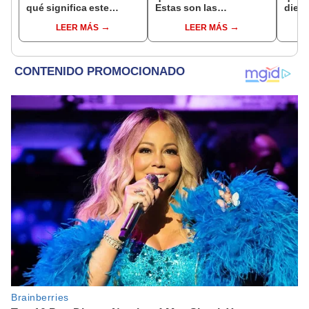
qué significa este
Estas son las
dient
interesante sueño
interpretaciones más
pres
LEER MÁS
LEER MÁS
comunes