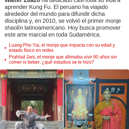
Walter Zuazo
ha dedicado casi toda su vida a
aprender Kung Fu. El peruano ha viajado
alrededor del mundo para difundir dicha
disciplina y, en 2010, se volvió el primer monje
shaolín latinoamericano. Hoy busca promover
este arte marcial en toda Sudamérica.
Luang Pho Yai, el monje que impacta con su edad y
estado físico en redes
Prahlad Jani, el monje que afirmaba vivir 80 años sin
comer ni beber: ¿qué estudios se le hizo?