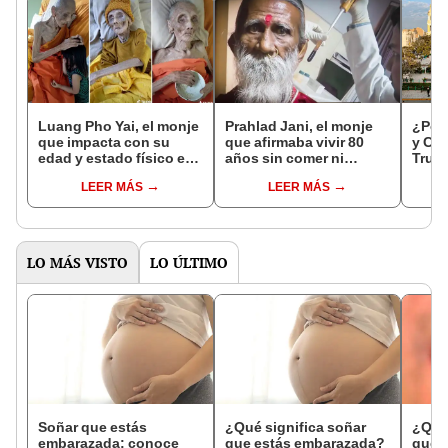
Luang Pho Yai, el monje
Prahlad Jani, el monje
¿Por 
que impacta con su
que afirmaba vivir 80
y Cix
edad y estado físico en
años sin comer ni
Truji
redes
beber: ¿qué estudios se
resp
LEER MÁS
LEER MÁS
le hizo?
LO MÁS VISTO
LO ÚLTIMO
Soñar que estás
¿Qué significa soñar
¿Qué 
embarazada: conoce
que estás embarazada?
que s