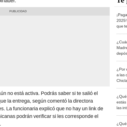
Te 
binader.
¡Paga
2025! 
que te
Abina
Domi
¿Cuán
Madre
depósi
quién
los 1
¿Por 
a las 
Chicl
n no está activa. Podrás saber si te salió el
¿Qué 
ue la entrega, según comentó la directora
estás
las i
es. La funcionaria explicó que no hay un link de
comu
icanas podrán verificar si les corresponde el
.
¿Qué 