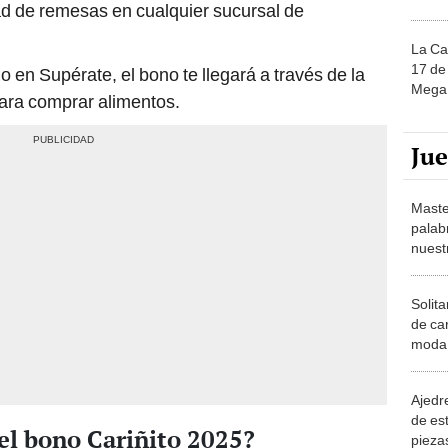
dad de remesas en cualquier sucursal de
La Ca
17 de 
o en Supérate, el bono te llegará a través de la
Mega 
 para comprar alimentos.
Ju
Maste
palab
nuest
Solita
de ca
moda.
demue
Ajedre
de es
del bono Cariñito 2025?
piezas