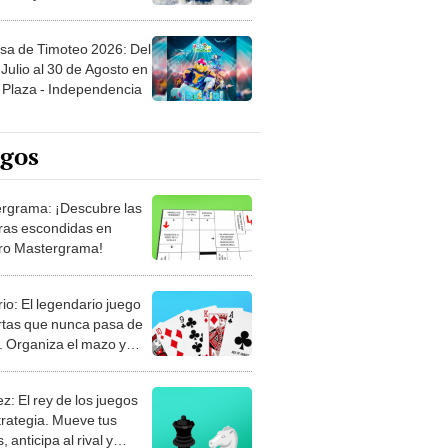
sa de Timoteo 2026: Del
Julio al 30 de Agosto en
Plaza - Independencia
egos
rgrama: ¡Descubre las
ras escondidas en
ro Mastergrama!
rio: El legendario juego
rtas que nunca pasa de
 Organiza el mazo y
stra tu habilidad.
z: El rey de los juegos
trategia. Mueve tus
, anticipa al rival y