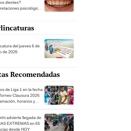
los dientes?
pretaciones psicológicas
ibles explicaciones
lincaturas
ncatura del jueves 6 de
o de 2026
tas Recomendadas
os de Liga 1 en la fecha
 Torneo Clausura 2026:
amación, horarios y
 ver
hi advierte llegada de
IAS EXTREMAS en 65
ncias desde HOY