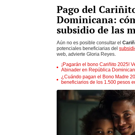
Pago del Cariñit
Dominicana: cómo
subsidio de las 
Aún no es posible consultar el
Cariñ
potenciales beneficiarias del
subsidi
web, advierte Gloria Reyes.
¡Pagarán el bono Cariñito 2025! Ver
Abinader en República Dominica
¿Cuándo pagan el Bono Madre 2025
beneficiarios de los 1.500 pesos 