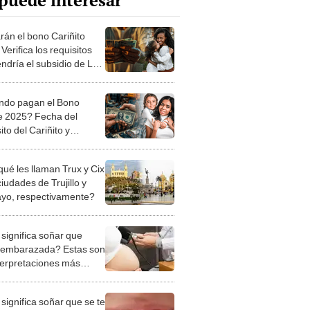
puede interesar
rán el bono Cariñito
Verifica los requisitos
ndría el subsidio de Luis
der en República
nicana
do pagan el Bono
 2025? Fecha del
to del Cariñito y
es son beneficiarios de
.500 pesos en RD
qué les llaman Trux y Cix
ciudades de Trujillo y
ayo, respectivamente?
significa soñar que
 embarazada? Estas son
nterpretaciones más
nes
significa soñar que se te