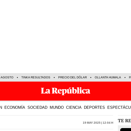
E AGOSTO
TINKA RESULTADOS
PRECIO DEL DÓLAR
OLLANTA HUMALA
P
N
ECONOMÍA
SOCIEDAD
MUNDO
CIENCIA
DEPORTES
ESPECTÁCU
TE R
19 May 2025 | 12:04 h