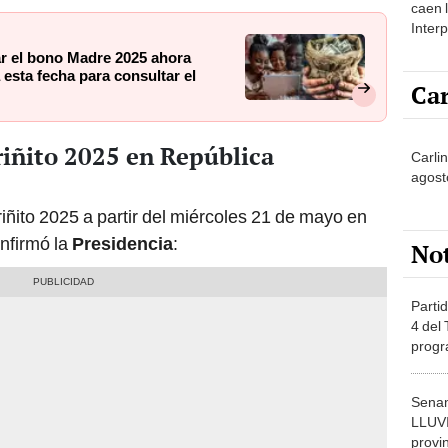
caen 
Inter
y pos
r el bono Madre 2025 ahora
esta fecha para consultar el
Car
riñito 2025 en República
Carli
agost
riñito 2025 a partir del miércoles 21 de mayo en
nfirmó la
Presidencia
:
No
Partid
4 del
progr
dónde
Senam
LLUV
provi