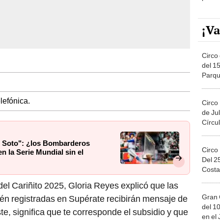
¡Va
Circo 
del 15
Parqu
Migue
lefónica.
Circo
de Jul
Círcul
n Soto": ¿los Bombarderos
Circo
n la Serie Mundial sin el
Del 2
Costa
del Cariñito 2025, Gloria Reyes explicó que las
Gran 
tén registradas en Supérate recibirán mensaje de
del 10
ste, significa que te corresponde el subsidio y que
en el