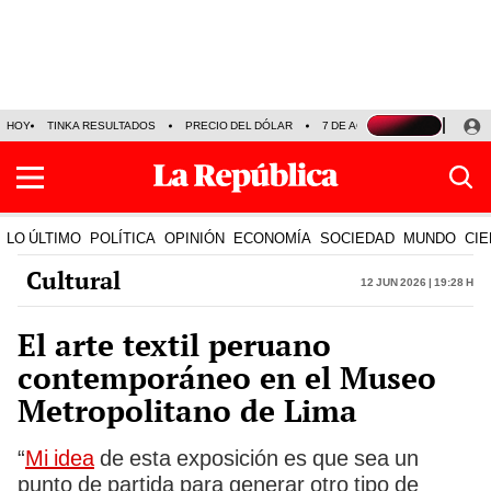
HOY
TINKA RESULTADOS
PRECIO DEL DÓLAR
7 DE AGOSTO
OLLANTA H
LO ÚLTIMO
POLÍTICA
OPINIÓN
ECONOMÍA
SOCIEDAD
MUNDO
CIE
Cultural
12 Jun 2026 | 19:28 h
El arte textil peruano
contemporáneo en el Museo
Metropolitano de Lima
“
Mi idea
de esta exposición es que sea un
punto de partida para generar otro tipo de