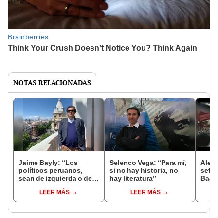
NOTAS RELACIONADAS
Jaime Bayly: “Los
Selenco Vega: “Para mí,
Alema
políticos peruanos,
si no hay historia, no
seten
sean de izquierda o de
hay literatura”
Baad
derecha, siempre
LEER MÁS
LEER MÁS
encuentran la manera
de decepcionarte”