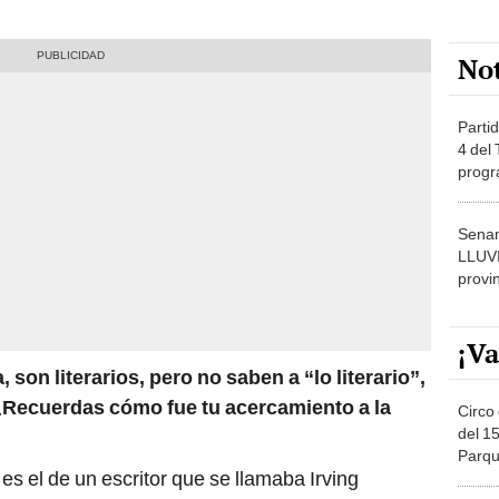
No
Partid
4 del
progr
dónde
Senam
LLUV
provi
¡Va
, son literarios, pero no saben a “lo literario”,
 ¿Recuerdas cómo fue tu acercamiento a la
Circo 
del 15
Parqu
es el de un escritor que se llamaba Irving
Migue