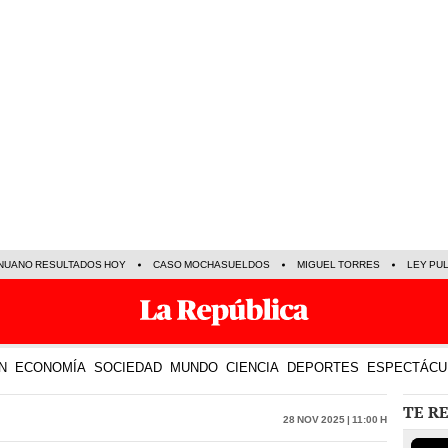
NUANO RESULTADOS HOY
CASO MOCHASUELDOS
MIGUEL TORRES
LEY PU
N
ECONOMÍA
SOCIEDAD
MUNDO
CIENCIA
DEPORTES
ESPECTÁCU
TE R
28 Nov 2025 | 11:00 h