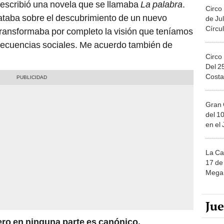
l escribió una novela que se llamaba
La palabra
.
Circo
ataba sobre el descubrimiento de un nuevo
de Jul
Círcul
transformaba por completo la visión que teníamos
nsecuencias sociales. Me acuerdo también de
Circo
Del 2
Costa
Gran 
del 10
en el
La Ca
17 de 
Mega 
Ju
pero en ninguna parte es canónico.