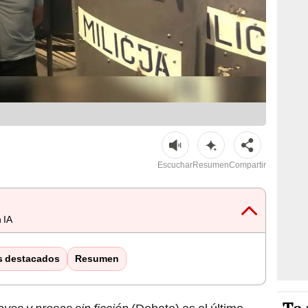
Escuchar
Resumen
Compartir
 IA
s destacados
Resumen