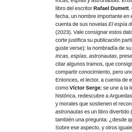
Incas, espías y astronautas. Ensa
libro del escritor
Rafael Dumett
.
fecha, un nombre importante en 
cuenta de sus novelas
El espía d
(2023). Vale consignar estos dato
corte justifica su publicación par
guste verse): la nombradía de su
Incas, espías, astronautas
, prese
citar algunos tramos, que consig
compartir conocimiento, pero uno
Entonces, el lector, a cuenta de
como
Víctor Serge
; se une a la
histórica, redescubre a Arguedas
y morales que sostienen el reco
astronautas
es un libro divertido
también una pregunta: ¿desde qué
Sobre ese aspecto, y otros igual