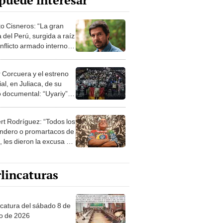
puede interesar
o Cisneros: “La gran
 del Perú, surgida a raíz
nflicto armado interno,
ntiene viva”
r Corcuera y el estreno
al, en Juliaca, de su
 documental: “Uyariy”
char), sobre las víctimas
 de enero de 2023
rt Rodríguez: “Todos los
ndero o promartacos de
, les dieron la excusa a
biernos para levantar el
del terrorismo”
lincaturas
ncatura del sábado 8 de
o de 2026