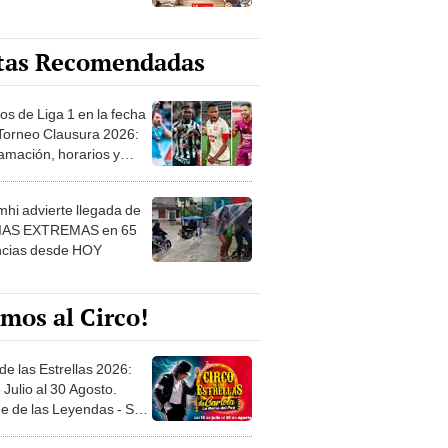
tas Recomendadas
os de Liga 1 en la fecha
 Torneo Clausura 2026:
amación, horarios y
 ver
hi advierte llegada de
IAS EXTREMAS en 65
ncias desde HOY
mos al Circo!
de las Estrellas 2026:
 Julio al 30 Agosto.
e de las Leyendas - San
l