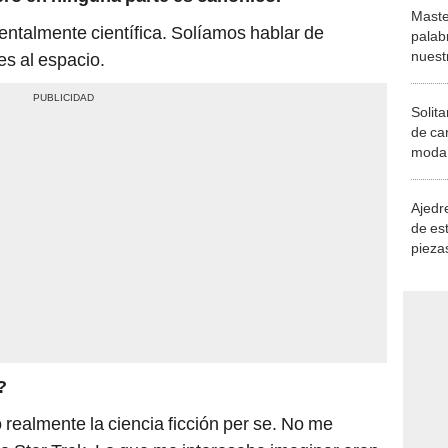
Maste
mentalmente científica. Solíamos hablar de
palab
nuest
es al espacio.
Solita
de ca
moda.
demue
Ajedre
de es
piezas
consi
?
 realmente la ciencia ficción per se. No me