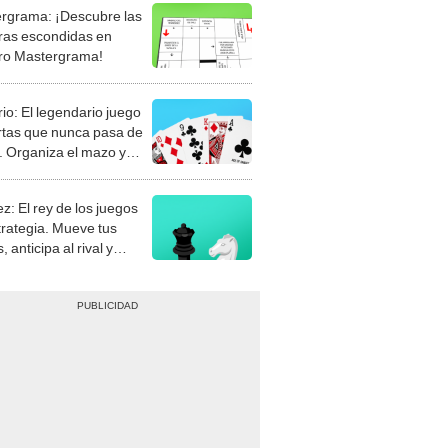
rgrama: ¡Descubre las
ras escondidas en
ro Mastergrama!
rio: El legendario juego
rtas que nunca pasa de
 Organiza el mazo y
stra tu habilidad.
z: El rey de los juegos
trategia. Mueve tus
, anticipa al rival y
gue el jaque mate.