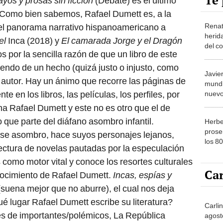
Te 
yos y prosas sin ficción
(Debate) es el último
 Como bien sabemos, Rafael Dumett es, a la
Renat
el panorama narrativo hispanoamericano a
herida
el
Inca (2018) y
El camarada Jorge y el Dragón
del co
s por la sencilla razón de que un libro de este
se ma
tiendo de un hecho (quizá justo o injusto, como
Javie
 autor. Hay un ánimo que recorre las páginas de
mundi
nte en los libros, las películas, los perfiles, por
nuevo
(escu
na Rafael Dumett y este no es otro que el de
del 9
 que parte del diáfano asombro infantil.
Herbe
prose
 ese asombro, hace suyos personajes lejanos,
los 80
 lectura de novelas pautadas por la especulación
los go
 como motor vital y conoce los resortes culturales
cuco 
Car
nocimiento de Rafael Dumett.
Incas, espías y
 (suena mejor que no aburre), el cual nos deja
 lugar Rafael Dumett escribe su literatura?
Carli
es de importantes/polémicos, La República
agost