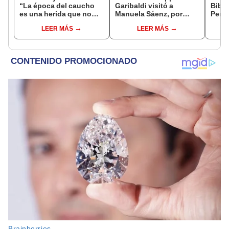
“La época del caucho
Garibaldi visitó a
Bibli
es una herida que no
Manuela Sáenz, por
Perú
sana”
Eduardo González Viaña
LEER MÁS
LEER MÁS