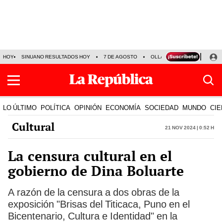
HOY
SINUANO RESULTADOS HOY
7 DE AGOSTO
OLLANTA HUMALA
PAPA
LO ÚLTIMO
POLÍTICA
OPINIÓN
ECONOMÍA
SOCIEDAD
MUNDO
CIE
Cultural
21 Nov 2024 | 0:52 h
La censura cultural en el
gobierno de Dina Boluarte
A razón de la censura a dos obras de la
exposición "Brisas del Titicaca, Puno en el
Bicentenario, Cultura e Identidad" en la