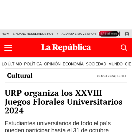
HOY
SINUANO RESULTADOS HOY
ALIANZA LIMA VS SPORT BOYS
JORGE MES
LO ÚLTIMO
POLÍTICA
OPINIÓN
ECONOMÍA
SOCIEDAD
MUNDO
CIE
Cultural
03 Oct 2024 | 16:11 h
URP organiza los XXVIII
Juegos Florales Universitarios
2024
Estudiantes universitarios de todo el país
pueden participar hasta el 31 de octubre.