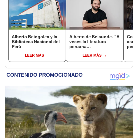
Alberto Beingolea y la
Alberto de Belaunde: “A
Con 
Biblioteca Nacional del
veces la literatura
asom
Perú
peruana
perso
contemporánea se
Edua
LEER MÁS
LEER MÁS
queda solo en el
lenguaje, en el artificio y
se olvida de la historia”