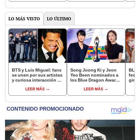
LO MÁS VISTO
LO ÚLTIMO
BTS y Luis Miguel: fans
Song Joong Ki y Jeon
BLAC
se unen por sus artistas
Yeo Been nominados a
fecha
y curiosa interacción de
los Blue Dragon Awards
gira 
fandoms se viralizó en
2021
cono
LEER MÁS
LEER MÁS
redes
que v
Lisa,