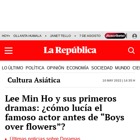
HOY
OLLANTA HUMALA
JANET TELLO
7 DE AGOSTO
TINKA RESULTADOS
LO ÚLTIMO
POLÍTICA
OPINIÓN
ECONOMÍA
SOCIEDAD
MUNDO
CIE
Cultura Asiática
10 May 2022 | 14:35 h
Lee Min Ho y sus primeros
dramas: ¿cómo lucía el
famoso actor antes de “Boys
over flowers”?
Últimas noticias sobre Doramas