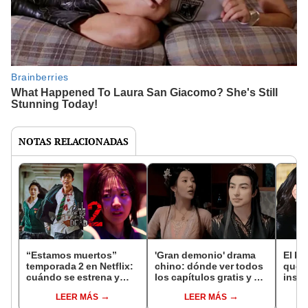
NOTAS RELACIONADAS
“Estamos muertos”
'Gran demonio' drama
El k-
temporada 2 en Netflix:
chino: dónde ver todos
que 
cuándo se estrena y
los capítulos gratis y en
inspi
avances de la
subespañol
de am
LEER MÁS
LEER MÁS
temporada
de S