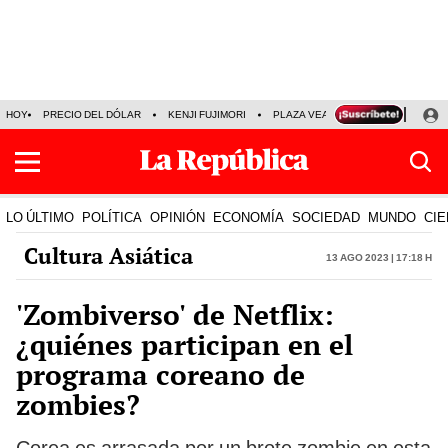
HOY
PRECIO DEL DÓLAR
KENJI FUJIMORI
PLAZA VEA
FERIADOS
KE
LO ÚLTIMO
POLÍTICA
OPINIÓN
ECONOMÍA
SOCIEDAD
MUNDO
CIE
Cultura Asiática
13 Ago 2023 | 17:18 h
'Zombiverso' de Netflix:
¿quiénes participan en el
programa coreano de
zombies?