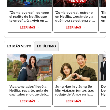
"Zombieverse": conoce
'Zombieverse', estreno
'King
el reality de Netflix que
en Netflix: ¿cuándo y a
expl
te enseñará a vivir en un
qué hora se estrena el
en el
apocalipsis zombi
reality coreano de
serie
LEER MÁS
LEER MÁS
muertos vivientes?
Netfl
LO MÁS VISTO
LO ÚLTIMO
'Acaramelados' llegó a
Jung Hae In y Jung So
Dora
Netflix: reparto, guía de
Min viajarán juntos tras
Lee M
capítulos y lo que debes
rodaje de 'Amor en la
Hye a
saber de la nueva serie
puerta de al lado' y
Netfl
LEER MÁS
LEER MÁS
coreana
desatan rumor de
romance