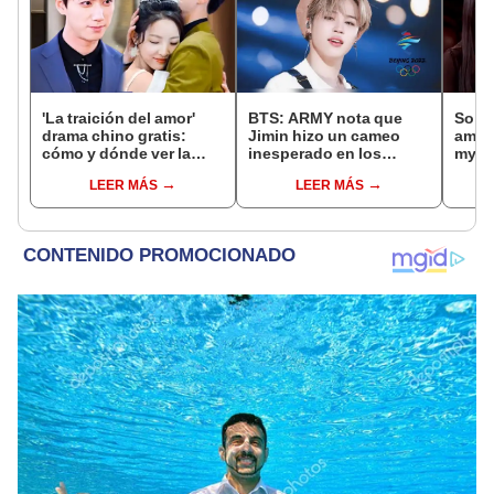
'La traición del amor'
BTS: ARMY nota que
So Ji
drama chino gratis:
Jimin hizo un cameo
amor 
cómo y dónde ver la
inesperado en los
my Ve
serie viral ONLINE y en
Juegos Olímpicos de
real
LEER MÁS
LEER MÁS
español latino
Beijing 2022