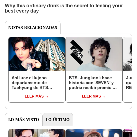
NOTAS RELACIONADAS
Así luce el lujoso
BTS: Jungkook hace
Jung
departamento de
historia con 'SEVEN' y
qué h
Taehyung de BTS
podría recibir premio UK
RECO
valorizado en 4 millones
Big Top 40
'SEV
LEER MÁS
LEER MÁS
de dólares? [FOTOS y
VIDEOS]
LO MÁS VISTO
LO ÚLTIMO