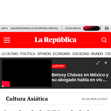
HOY
UNIVERSITARIO VS SPORTING CRISTAL
CASO MOCHASUELDOS
MIGUEL
LO ÚLTIMO
POLÍTICA
OPINIÓN
ECONOMÍA
SOCIEDAD
MUNDO
CIE
EN VIVO
Betssy Chávez en México y
su abogado habla en vivo |
Que No Se Te Olvide con
Carlos Cornejo
Cultura Asiática
25 Jul 2023 | 12:33 h