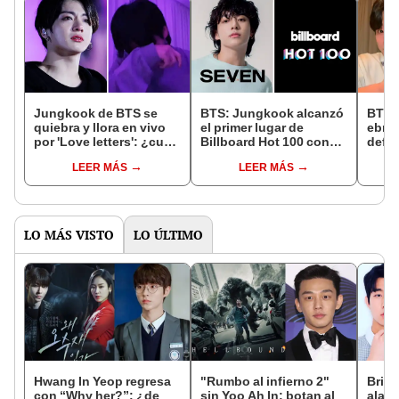
Jungkook de BTS se
BTS: Jungkook alcanzó
BTS:
quiebra y llora en vivo
el primer lugar de
ebrio
por 'Love letters': ¿cuál
Billboard Hot 100 con
defie
fue su dulce mensaje
'SEVEN' y ARMY celebra
un c
LEER MÁS
LEER MÁS
para ARMY?
mens
LO MÁS VISTO
LO ÚLTIMO
Hwang In Yeop regresa
"Rumbo al infierno 2"
Bria
con “Why her?”: ¿de
sin Yoo Ah In: botan al
alarm