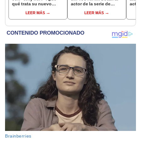
qué trata su nuevo
actor de la serie de
actor
drama tras “The sound
Netflix tras caso de
o ¿e
LEER MÁS
LEER MÁS
of magic”?
drogas