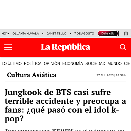
HOY
OLLANTA HUMALA
JANET TELLO
7 DE AGOSTO
TINKA RESULTADOS
LO ÚLTIMO
POLÍTICA
OPINIÓN
ECONOMÍA
SOCIEDAD
MUNDO
CIE
Cultura Asiática
27 Jul 2023 | 14:58 h
Jungkook de BTS casi sufre
terrible accidente y preocupa a
fans: ¿qué pasó con el idol k-
pop?