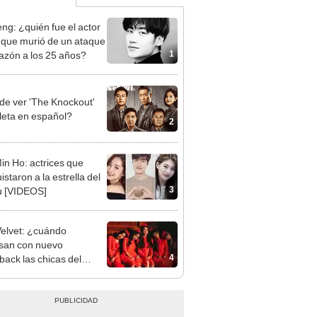
eng: ¿quién fue el actor
 que murió de un ataque
1
razón a los 25 años?
e ver 'The Knockout'
eta en español?
2
in Ho: actrices que
staron a la estrella del
3
u [VIDEOS]
elvet: ¿cuándo
san con nuevo
4
ack las chicas del
 k-pop?