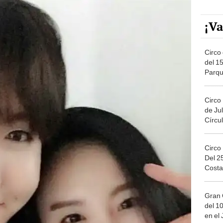
¡Va
Circo 
del 15
Parqu
Migue
Circo
de Jul
Círcul
Circo
Del 2
Costa
Gran 
del 10
en el