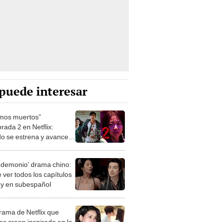
puede interesar
mos muertos”
rada 2 en Netflix:
o se estrena y avances
 temporada
 demonio' drama chino:
 ver todos los capítulos
s y en subespañol
drama de Netflix que
s creen inspirado en la