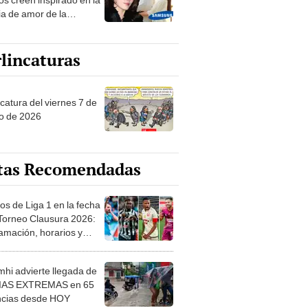
ia de amor de la
era de Samsung
lincaturas
catura del viernes 7 de
o de 2026
tas Recomendadas
os de Liga 1 en la fecha
 Torneo Clausura 2026:
amación, horarios y
 ver
hi advierte llegada de
IAS EXTREMAS en 65
ncias desde HOY