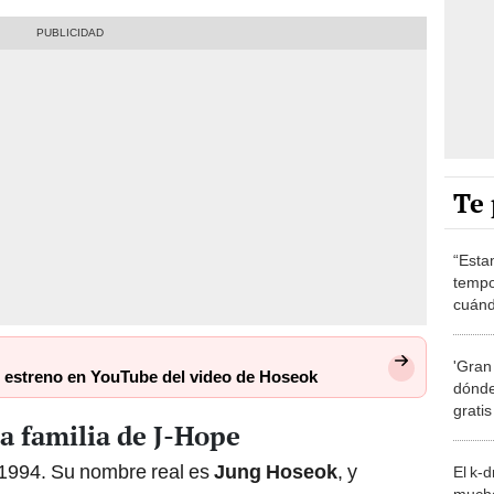
Te 
“Esta
tempo
cuánd
de la
'Gran
 estreno en YouTube del video de Hoseok
dónde
grati
la familia de J-Hope
 1994. Su nombre real es
Jung Hoseok
, y
El k-
mucho