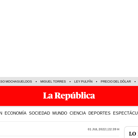
ASO MOCHASUELDOS
MIGUEL TORRES
LEY PULPÍN
PRECIO DEL DÓLAR
N
ECONOMÍA
SOCIEDAD
MUNDO
CIENCIA
DEPORTES
ESPECTÁCU
01 Jul 2022 | 22:39 h
LO