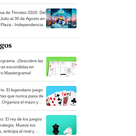
sa de Timoteo 2026: Del
Julio al 30 de Agosto en
Plaza - Independencia
egos
rgrama: ¡Descubre las
ras escondidas en
ro Mastergrama!
rio: El legendario juego
rtas que nunca pasa de
 Organiza el mazo y
stra tu habilidad.
z: El rey de los juegos
trategia. Mueve tus
, anticipa al rival y