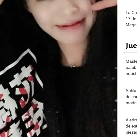
La Ca
17 de 
Mega 
Ju
Maste
palab
nuest
Solita
de ca
moda.
demue
Ajedre
de es
piezas