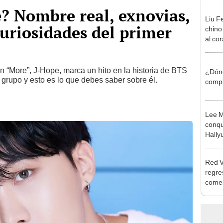
? Nombre real, exnovias,
Liu F
uriosidades del primer
chino
al co
n “More”, J-Hope, marca un hito en la historia de BTS
¿Dónd
el grupo y esto es lo que debes saber sobre él.
compl
Lee M
conqui
Hally
Red V
regre
comeb
grupo