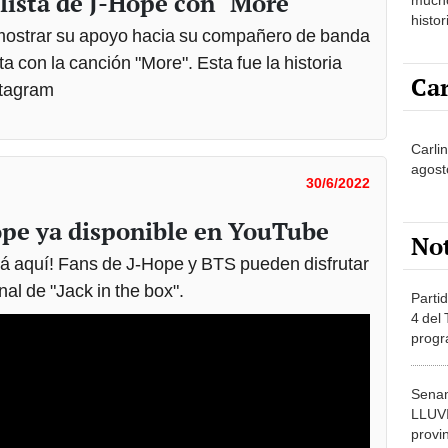
lista de J-Hope con "More"
histor
emostrar su apoyo hacia su compañero de banda
hered
 con la canción "More". Esta fue la historia
Car
stagram
Carlin
agost
30/6/2022
ope ya disponible en YouTube
No
tá aquí! Fans de J-Hope y BTS pueden disfrutar
al de "Jack in the box".
Partid
4 del
progr
dónde
Senam
LLUV
provi