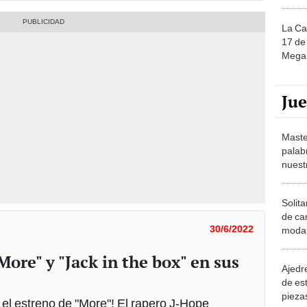
La Ca
17 de 
Mega 
Ju
Maste
palab
nuest
Solita
de ca
30/6/2022
moda.
demue
ore" y "Jack in the box" en sus
Ajedre
de es
piezas
el estreno de "More"! El rapero J-Hope