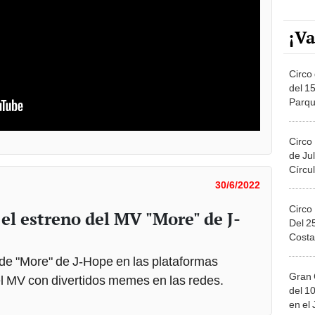
¡Va
Circo 
del 15
Parqu
Migue
Circo
de Jul
Círcul
30/6/2022
Circo
l estreno del MV "More" de J-
Del 2
Costa
 de "More" de J-Hope en las plataformas
Gran 
 MV con divertidos memes en las redes.
del 10
en el