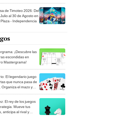
sa de Timoteo 2026: Del
Julio al 30 de Agosto en
Plaza - Independencia
egos
rgrama: ¡Descubre las
ras escondidas en
ro Mastergrama!
rio: El legendario juego
rtas que nunca pasa de
 Organiza el mazo y
stra tu habilidad.
z: El rey de los juegos
trategia. Mueve tus
, anticipa al rival y