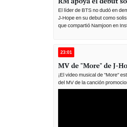
RM apoya el debut so
El líder de BTS no dudó en d
J-Hope en su debut como solista
que compartió Namjoon en In
23:01
MV de "More" de J-H
¡El video musical de "More" es
del MV de la canción promocion