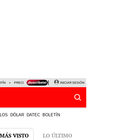
LPÍN
PRECIO DEL DÓLAR
CORTE DE LUZ
INICIAR SESIÓN
VIERNES 7 DE AGOSTO
ALBER
LOS
DÓLAR
DATEC
BOLETÍN
 MÁS VISTO
LO ÚLTIMO