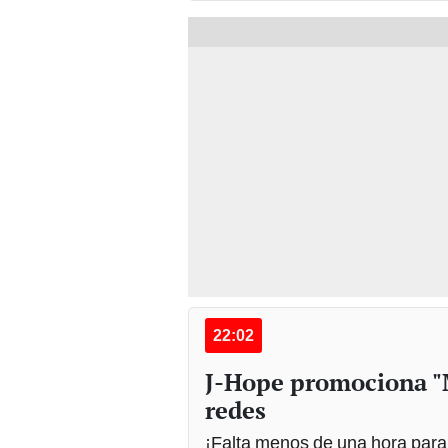
22:02
J-Hope promociona "M
redes
¡Falta menos de una hora para 