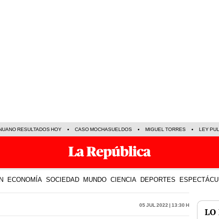
NUANO RESULTADOS HOY
CASO MOCHASUELDOS
MIGUEL TORRES
LEY PU
N
ECONOMÍA
SOCIEDAD
MUNDO
CIENCIA
DEPORTES
ESPECTÁCU
05 Jul 2022 | 13:30 h
LO