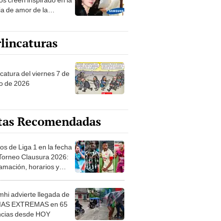
ia de amor de la
era de Samsung
lincaturas
catura del viernes 7 de
o de 2026
tas Recomendadas
os de Liga 1 en la fecha
 Torneo Clausura 2026:
amación, horarios y
 ver
hi advierte llegada de
IAS EXTREMAS en 65
ncias desde HOY