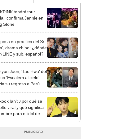
PINK tendrá tour
al, confirma Jennie en
1
ng Stone
sposa en práctica del Sr.
a’, drama chino: ¿dónde
2
NLINE y sub. español?
Hyun Joon, 'Tae Hwa' del
a 'Escalera al cielo',
3
ia su regreso a Perú en
 "Quiero volver a verlos"
kook Ian': ¿por qué se
lto viral y qué significa
4
ombre para el idol de