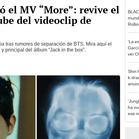
ó el MV “More”: revive el
BLACK
be del videoclip de
mundi
Rolli
‘La e
icia tras rumores de separación de BTS. Mira aquí el
Garcí
y principal del álbum “Jack in the box”.
ver O
Shin 
k-dram
anunc
2026:
'Jung
ha vue
ese n
BTS?