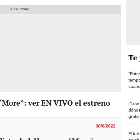
Te 
“Esta
tempo
cuánd
de la
“More”: ver EN VIVO el estreno
'Gran
dónde
grati
30/6/2022
El k-
mucho