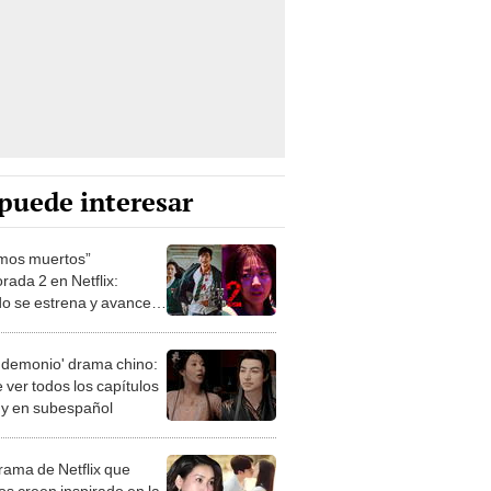
puede interesar
mos muertos”
rada 2 en Netflix:
o se estrena y avances
 temporada
 demonio' drama chino:
 ver todos los capítulos
s y en subespañol
drama de Netflix que
s creen inspirado en la