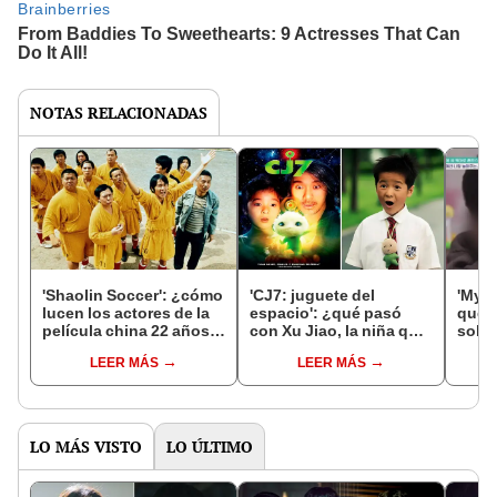
NOTAS RELACIONADAS
'Shaolin Soccer': ¿cómo
'CJ7: juguete del
'My G
lucen los actores de la
espacio': ¿qué pasó
qué t
película china 22 años
con Xu Jiao, la niña que
sobr
después del estreno?
hizo de 'Dicky' en la
famil
LEER MÁS
LEER MÁS
película china?
en C
LO MÁS VISTO
LO ÚLTIMO