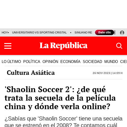
HOY
UNIVERSITARIO VS SPORTING CRISTAL
SINUANO RESULTADOS HOY
CA
LO ÚLTIMO
POLÍTICA
OPINIÓN
ECONOMÍA
SOCIEDAD
MUNDO
CIE
Cultura Asiática
26 Nov 2023 | 14:09 h
'Shaolin Soccer 2': ¿de qué
trata la secuela de la película
china y dónde verla online?
¿Sabías que 'Shaolin Soccer' tiene una secuela
que se estrenó en el 2008? Te contamos cuál