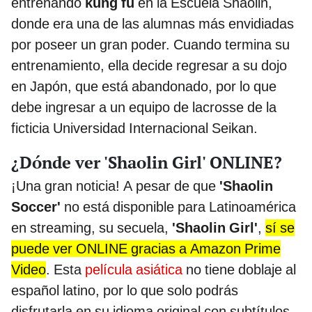
entrenando
kung fu
en la Escuela Shaolin,
donde era una de las alumnas más envidiadas
por poseer un gran poder. Cuando termina su
entrenamiento, ella decide regresar a su dojo
en Japón, que está abandonado, por lo que
debe ingresar a un equipo de lacrosse de la
ficticia Universidad Internacional Seikan.
¿Dónde ver 'Shaolin Girl' ONLINE?
¡Una gran noticia! A pesar de que
'Shaolin
Soccer'
no está disponible para Latinoamérica
en streaming, su secuela,
'Shaolin Girl'
,
sí se
puede ver ONLINE gracias a Amazon Prime
Video
. Esta
película asiática
no tiene doblaje al
español latino, por lo que solo podrás
disfrutarla en su idioma original con subtítulos.