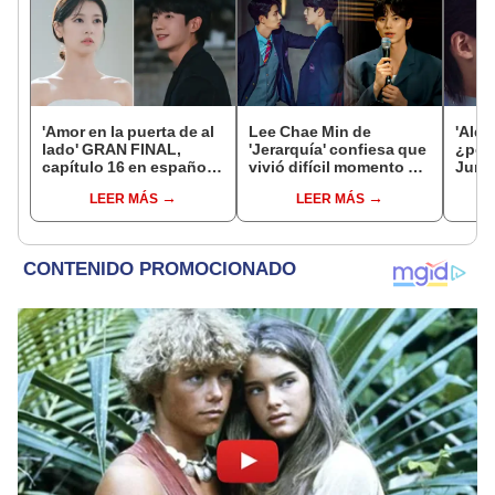
'Amor en la puerta de al
Lee Chae Min de
'Alqu
lado' GRAN FINAL,
'Jerarquía' confiesa que
¿por
capítulo 16 en español
vivió difícil momento al
Jung
latino: ¿a qué hora sale
grabar el k-drama: "Era
So M
LEER MÁS
LEER MÁS
y dónde ver ONLINE?
muy solitario"
el d