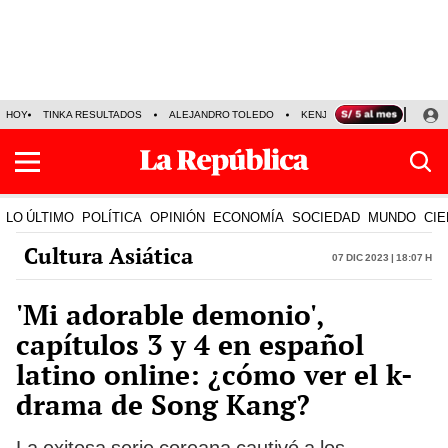
HOY
TINKA RESULTADOS
ALEJANDRO TOLEDO
KENJI FUJIMORI
PRECIO
LO ÚLTIMO
POLÍTICA
OPINIÓN
ECONOMÍA
SOCIEDAD
MUNDO
CIE
Cultura Asiática
07 Dic 2023 | 18:07 h
'Mi adorable demonio',
capítulos 3 y 4 en español
latino online: ¿cómo ver el k-
drama de Song Kang?