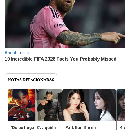
NOTAS RELACIONADAS
'Dulce hogar 2': ¿quién
Park Eun Bin en
K-dr