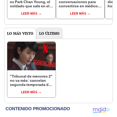
es Park Chan Young, el
conversaciones para
dicie
soldado que sale en el
convertirse en médico
hogar
k-drama 'Sweet Home'?
psicópata en nuevo k-
más 
LEER MÁS
LEER MÁS
drama: ¿de qué trata?
LO MÁS VISTO
LO ÚLTIMO
"Tribunal de menores 2"
no va más: cancelan
segunda temporada del
popular drama de Netflix
LEER MÁS