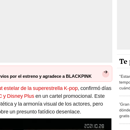
Te 
rvios por el estreno y agradece a BLACKPINK
“Esta
tempo
t estelar de la superestrella K-pop
, confirmó días
cuánd
de la
C y Disney Plus
en un cartel promocional. Este
tética y la armonía visual de los actores, pero
'Gran
dónde
obre un presunto fatídico desenlace.
grati
El k-
mucho