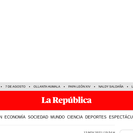
7 DE AGOSTO
OLLANTA HUMALA
PAPA LEÓN XIV
NALDY SALDAÑA
N
ECONOMÍA
SOCIEDAD
MUNDO
CIENCIA
DEPORTES
ESPECTÁCU
13 Nov 2021 | 19:54 h
LO