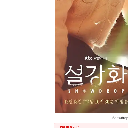
Snowdrop,
PUEDES VER
Lee Min Ho y Jennie de BLACKPIN