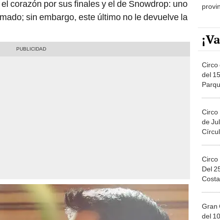
amado; sin embargo, este último no le devuelve la
¡Va
Circo 
del 15
Parqu
Migue
Circo
de Jul
Círcul
Circo
Del 2
Costa
Gran 
del 10
en el