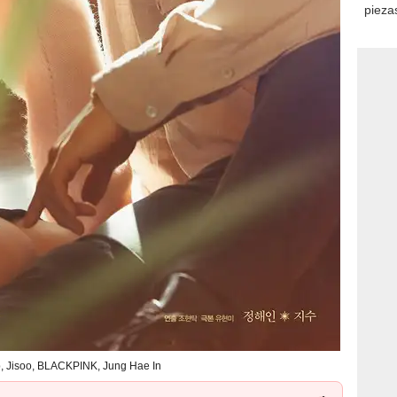
consi
 Jisoo, BLACKPINK, Jung Hae In
K sí tuvieron foto juntos en 2021 LACMA Art+Film