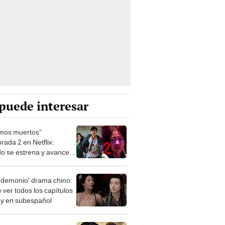
puede interesar
mos muertos”
rada 2 en Netflix:
o se estrena y avances
 temporada
 demonio' drama chino:
 ver todos los capítulos
s y en subespañol
drama de Netflix que
s creen inspirado en la