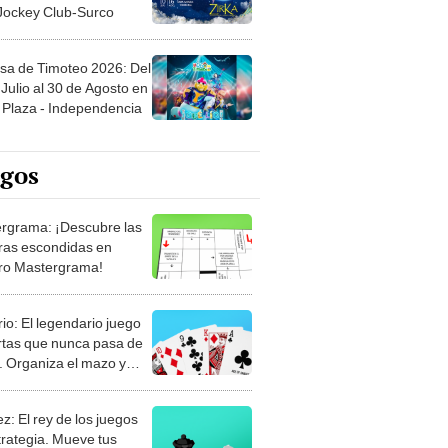
sa de Timoteo 2026: Del
Julio al 30 de Agosto en
Plaza - Independencia
egos
rgrama: ¡Descubre las
ras escondidas en
ro Mastergrama!
rio: El legendario juego
rtas que nunca pasa de
 Organiza el mazo y
stra tu habilidad.
z: El rey de los juegos
trategia. Mueve tus
, anticipa al rival y