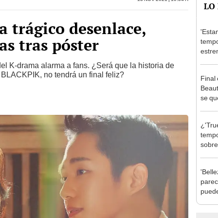
 trágico desenlace,
'Esta
as tras póster
tempo
estre
de la
 del K-drama alarma a fans. ¿Será que la historia de
 BLACKPIK, no tendrá un final feliz?
Final
Beaut
se qu
¿'Tru
tempo
sobre
prota
Woo.
'Bell
parec
puede
mism