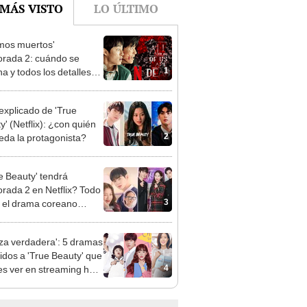
mos muertos'
rada 2: cuándo se
1
na y todos los detalles
 nueva entrega
 explicado de 'True
y' (Netflix): ¿con quién
2
eda la protagonista?
e Beauty' tendrá
rada 2 en Netflix? Todo
3
 el drama coreano
gonizado por Cha Eun
eza verdadera': 5 dramas
idos a 'True Beauty' que
4
s ver en streaming hoy
o