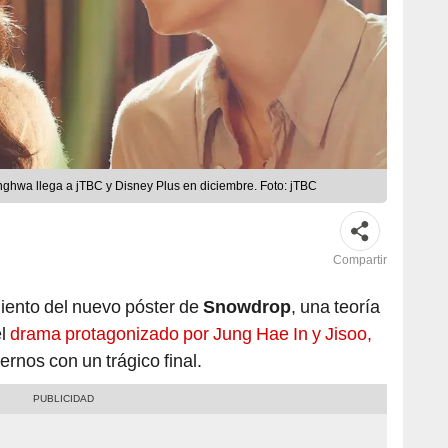
owdrop o Seolganghwa llega a jTBC y Disney Plus en diciembre. Foto: jTBC
Compartir
miento del nuevo póster de
Snowdrop
, una teoría
l
drama protagonizado por Jung Hae In y Jisoo,
ernos con un trágico final.