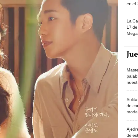
La Ca
17 de 
Mega 
Ju
Maste
palab
nuest
Solita
de ca
moda.
demue
Ajedre
de es
piezas