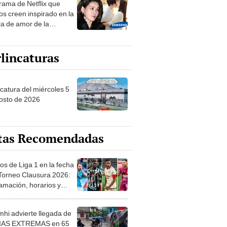
ia de amor de la
era de Samsung
lincaturas
ncatura del miércoles 5
osto de 2026
tas Recomendadas
os de Liga 1 en la fecha
 Torneo Clausura 2026:
amación, horarios y
 ver
hi advierte llegada de
IAS EXTREMAS en 65
ncias desde HOY