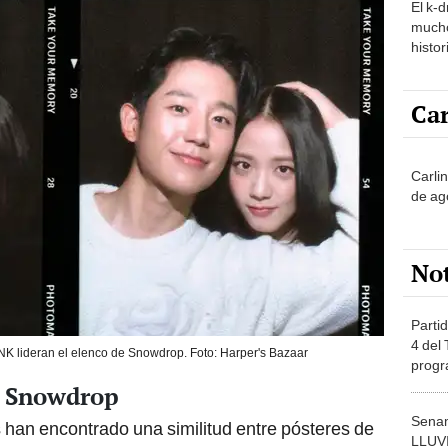
histor
hered
Car
Carli
de ag
No
Partid
4 del
K lideran el elenco de Snowdrop. Foto: Harper's Bazaar
progr
dónde
de Snowdrop
Senam
han encontrado una similitud entre pósteres de
LLUV
el corazón por sus finales y el de Snowdrop: uno
provi