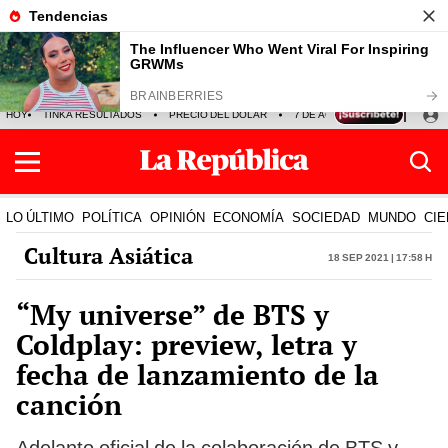
HOY
TINKA RESULTADOS
PRECIO DEL DÓLAR
7 DE AGOSTO
OLLANTA H
LO ÚLTIMO
POLÍTICA
OPINIÓN
ECONOMÍA
SOCIEDAD
MUNDO
CIE
Cultura Asiática
18 Sep 2021 | 17:58 h
“My universe” de BTS y
Coldplay: preview, letra y
fecha de lanzamiento de la
canción