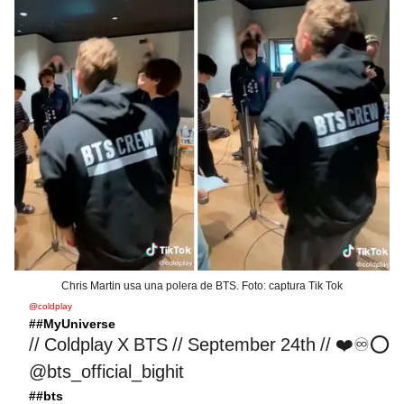
Chris Martin usa una polera de BTS. Foto: captura Tik Tok
@coldplay
##MyUniverse
// Coldplay X BTS // September 24th // ❤️♾⭕️
@bts_official_bighit
##bts