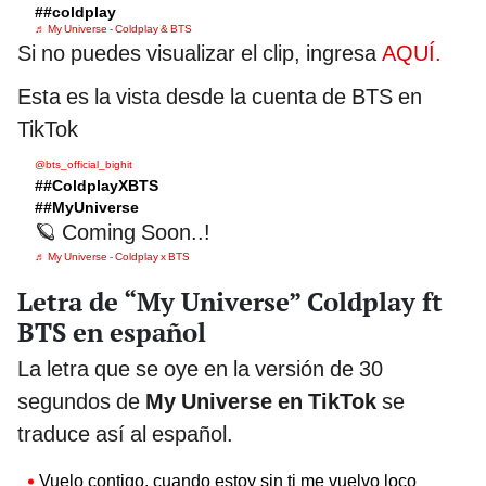
##coldplay
♬ My Universe - Coldplay & BTS
Si no puedes visualizar el clip, ingresa
AQUÍ.
Esta es la vista desde la cuenta de BTS en
TikTok
@bts_official_bighit
##ColdplayXBTS
##MyUniverse
🪐 Coming Soon..!
♬ My Universe - Coldplay x BTS
Letra de “My Universe” Coldplay ft
BTS en español
La letra que se oye en la versión de 30
segundos de
My Universe en TikTok
se
traduce así al español.
Vuelo contigo, cuando estoy sin ti me vuelvo loco