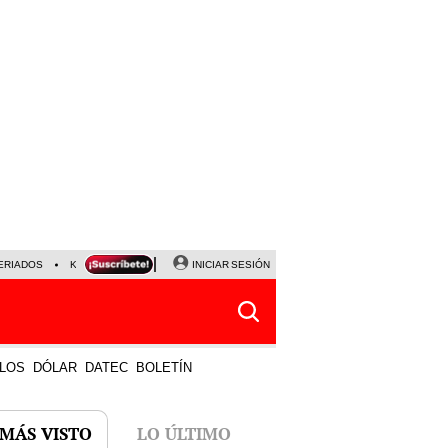
ERIADOS
KEIKO FUJIMORI
NALDY SALDAÑA
INICIAR SESIÓN
JAVIER MILEI
PARTIDOS DE
LOS
DÓLAR
DATEC
BOLETÍN
 MÁS VISTO
LO ÚLTIMO