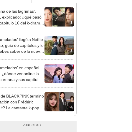
ina de las lágrimas’,
 explicado: ¿qué pasó
1
 capítulo 16 del k-drama
im Soo Hyun?
amelados' llegó a Netflix:
o, guía de capítulos y lo
2
ebes saber de la nueva
 coreana
amelados’ en español
: ¿dónde ver online la
3
 coreana y sus capítulos
letos?
 de BLACKPINK terminó
lación con Frédéric
4
lt? La cantante k-pop
 su silencio sobre su
privada