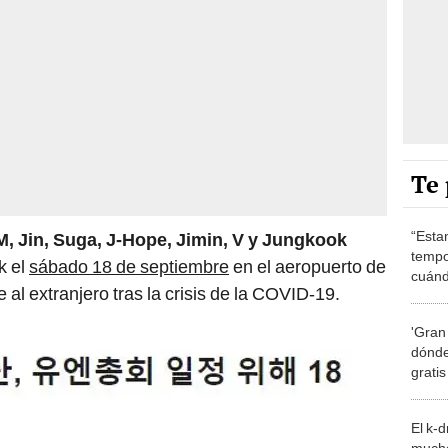
Te 
“Esta
, Jin, Suga, J-Hope, Jimin, V y Jungkook
tempo
k el
sábado 18 de septiembre
en el aeropuerto de
cuánd
 al extranjero tras la crisis de la COVID-19.
de la
'Gran
dónde
grati
El k-
mucho