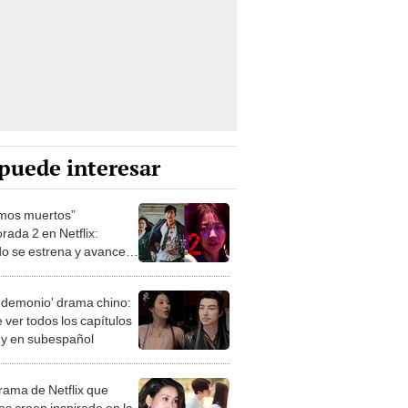
puede interesar
mos muertos”
rada 2 en Netflix:
o se estrena y avances
 temporada
 demonio' drama chino:
 ver todos los capítulos
s y en subespañol
drama de Netflix que
s creen inspirado en la