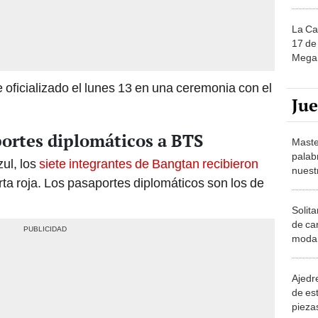
La Ca
17 de 
Mega 
ue oficializado el lunes 13 en una ceremonia con el
Ju
portes diplomáticos a BTS
Maste
palab
ul, los
siete integrantes de Bangtan recibieron
nuest
ta roja. Los pasaportes diplomáticos son los de
Solita
de ca
moda.
demue
Ajedre
de es
piezas