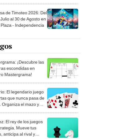
sa de Timoteo 2026: Del
Julio al 30 de Agosto en
Plaza - Independencia
egos
rgrama: ¡Descubre las
ras escondidas en
ro Mastergrama!
rio: El legendario juego
rtas que nunca pasa de
 Organiza el mazo y
stra tu habilidad.
z: El rey de los juegos
trategia. Mueve tus
, anticipa al rival y