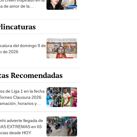
ia de amor de la
era de Samsung
lincaturas
ncatura del domingo 9 de
o de 2026
tas Recomendadas
os de Liga 1 en la fecha
 Torneo Clausura 2026:
amación, horarios y
 ver
hi advierte llegada de
IAS EXTREMAS en 65
ncias desde HOY