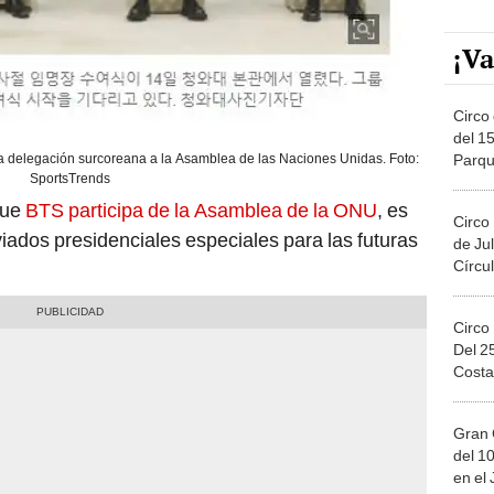
¡Va
Circo 
del 15
Parqu
a delegación surcoreana a la Asamblea de las Naciones Unidas. Foto:
SportsTrends
Migue
que
BTS participa de la Asamblea de la ONU
, es
Circo
viados presidenciales especiales para las futuras
de Jul
Círcul
Circo
Del 2
Costa
Gran 
del 10
en el