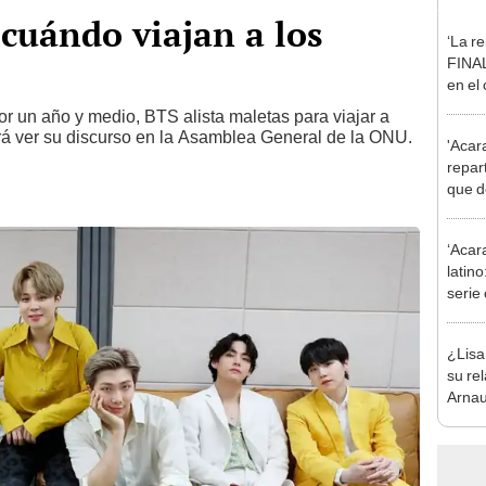
cuándo viajan a los
‘La re
FINAL
en el
con K
r un año y medio, BTS alista maletas para viajar a
 ver su discurso en la Asamblea General de la ONU.
'Acar
repart
que d
serie
‘Acar
latino
serie
comp
¿Lisa
su re
Arnau
rompe
vida 