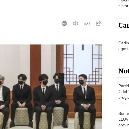
histor
hered
Car
Carli
agost
No
Partid
4 del
progr
dónde
Senam
LLUV
provi