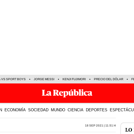
A VS SPORT BOYS
JORGE MESSI
KENJI FUJIMORI
PRECIO DEL DÓLAR
F
N
ECONOMÍA
SOCIEDAD
MUNDO
CIENCIA
DEPORTES
ESPECTÁCU
18 Sep 2021 | 11:51 h
LO