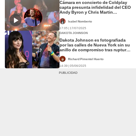
Cámara en concierto de Coldplay
capta presunta infidelidad del CEO
Andy Byron y Chris Martin
reacciona: "O tienen una aventura
o son tímidos"
Isabel Nomberto
17:05 | 17/07/2025
DAKOTA JOHNSON
Dakota Johnson es fotografiada
por las calles de Nueva York sin su
anillo de compromiso tras ruptura
con Chris Martin
Richard Pimentel Huerto
14:39 | 05/06/2025