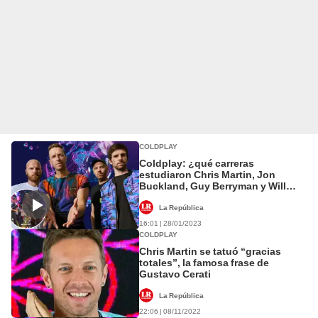
COLDPLAY
Coldplay: ¿qué carreras
estudiaron Chris Martin, Jon
Buckland, Guy Berryman y Will
Champion?
La República
16:01 | 28/01/2023
COLDPLAY
Chris Martin se tatuó “gracias
totales”, la famosa frase de
Gustavo Cerati
La República
22:06 | 08/11/2022