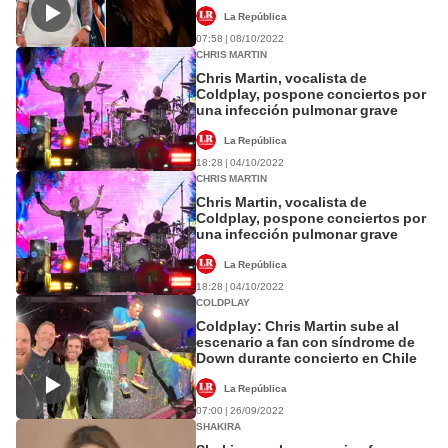
La República
07:58 | 08/10/2022
CHRIS MARTIN
Chris Martin, vocalista de
Coldplay, pospone conciertos por
una infección pulmonar grave
La República
18:28 | 04/10/2022
CHRIS MARTIN
Chris Martin, vocalista de
Coldplay, pospone conciertos por
una infección pulmonar grave
La República
18:28 | 04/10/2022
COLDPLAY
Coldplay: Chris Martin sube al
escenario a fan con síndrome de
Down durante concierto en Chile
La República
07:00 | 26/09/2022
SHAKIRA