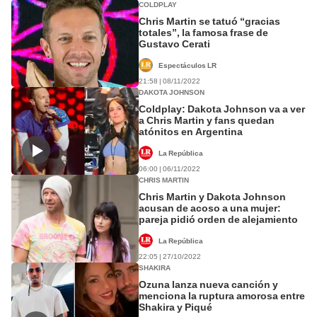
COLDPLAY
Chris Martin se tatuó “gracias
totales”, la famosa frase de
Gustavo Cerati
Espectáculos LR
21:58 | 08/11/2022
DAKOTA JOHNSON
Coldplay: Dakota Johnson va a ver
a Chris Martin y fans quedan
atónitos en Argentina
La República
06:00 | 06/11/2022
CHRIS MARTIN
Chris Martin y Dakota Johnson
acusan de acoso a una mujer:
pareja pidió orden de alejamiento
La República
22:05 | 27/10/2022
SHAKIRA
Ozuna lanza nueva canción y
menciona la ruptura amorosa entre
Shakira y Piqué