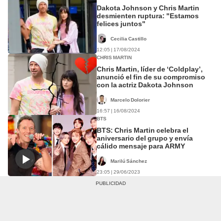
Dakota Johnson y Chris Martin
desmienten ruptura: "Estamos
felices juntos"
Cecilia Castillo
12:05 | 17/08/2024
CHRIS MARTIN
Chris Martin, líder de ‘Coldplay’,
anunció el fin de su compromiso
con la actriz Dakota Johnson
Marcelo Dolorier
16:57 | 16/08/2024
BTS
BTS: Chris Martin celebra el
aniversario del grupo y envía
cálido mensaje para ARMY
Marilú Sánchez
23:05 | 29/06/2023