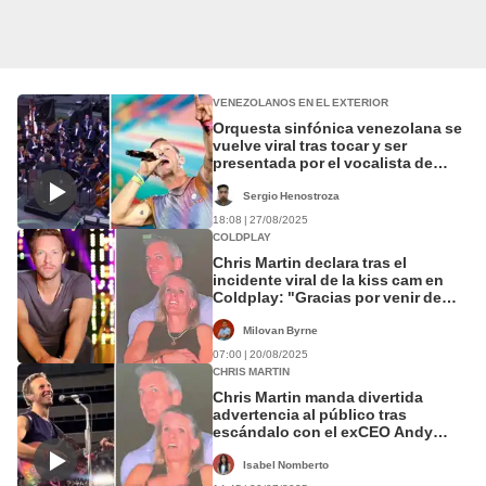
VENEZOLANOS EN EL EXTERIOR
Orquesta sinfónica venezolana se
vuelve viral tras tocar y ser
presentada por el vocalista de
Coldplay en Wembley
Sergio Henostroza
18:08 | 27/08/2025
COLDPLAY
Chris Martin declara tras el
incidente viral de la kiss cam en
Coldplay: "Gracias por venir de
nuevo después de ese desastre"
Milovan Byrne
07:00 | 20/08/2025
CHRIS MARTIN
Chris Martin manda divertida
advertencia al público tras
escándalo con el exCEO Andy
Byron: "Vamos a usar nuestras
cámaras, maquíllense"
Isabel Nomberto