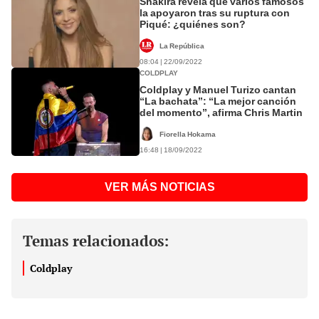
Shakira revela que varios famosos
la apoyaron tras su ruptura con
Piqué: ¿quiénes son?
La República
08:04 | 22/09/2022
COLDPLAY
Coldplay y Manuel Turizo cantan
“La bachata”: “La mejor canción
del momento”, afirma Chris Martin
Fiorella Hokama
16:48 | 18/09/2022
VER MÁS NOTICIAS
Temas relacionados:
Coldplay