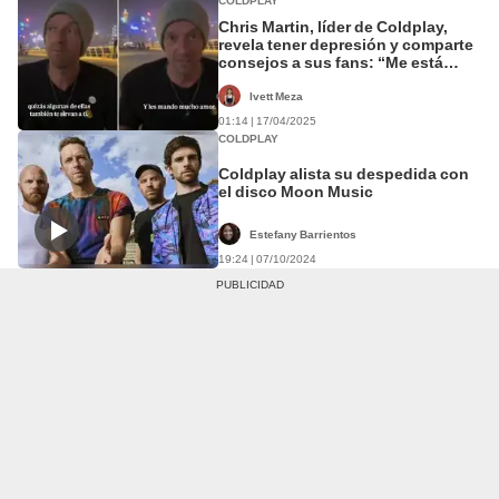
COLDPLAY
Chris Martin, líder de Coldplay,
revela tener depresión y comparte
consejos a sus fans: “Me está
ayudando a estar feliz”
Ivett Meza
01:14 | 17/04/2025
COLDPLAY
Coldplay alista su despedida con
el disco Moon Music
Estefany Barrientos
19:24 | 07/10/2024