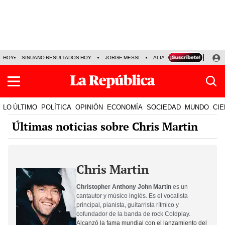
HOY
SINUANO RESULTADOS HOY
JORGE MESSI
ALIANZA LIMA VS SPORT BO
LO ÚLTIMO
POLÍTICA
OPINIÓN
ECONOMÍA
SOCIEDAD
MUNDO
CIE
Últimas noticias sobre Chris Martin
Chris Martin
Christopher Anthony John Martin
es un
cantautor y músico inglés. Es el vocalista
principal, pianista, guitarrista rítmico y
cofundador de la banda de rock
Coldplay
.
Alcanzó la fama mundial con el lanzamiento del