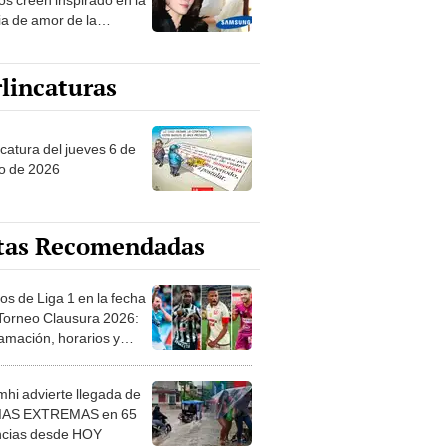
ia de amor de la
era de Samsung
lincaturas
ncatura del jueves 6 de
o de 2026
tas Recomendadas
os de Liga 1 en la fecha
 Torneo Clausura 2026:
amación, horarios y
 ver
hi advierte llegada de
IAS EXTREMAS en 65
ncias desde HOY