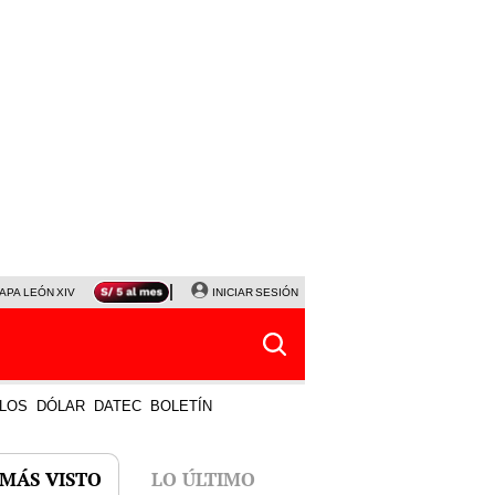
APA LEÓN XIV
NALDY SALDAÑA
INICIAR SESIÓN
LA BELLA LUZ
MAGALY MEDINA
HORÓS
LOS
DÓLAR
DATEC
BOLETÍN
 MÁS VISTO
LO ÚLTIMO