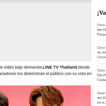
¡Va
Circo 
del 15
Parqu
Migue
Circo
de Jul
Círcul
 de video bajo demanda
LINE TV Thailand
desde
Circo
anadores los determinan el público con su voto en
Del 2
Costa
Gran 
del 10
en el