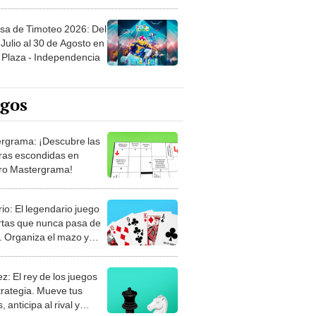
sa de Timoteo 2026: Del
Julio al 30 de Agosto en
Plaza - Independencia
egos
rgrama: ¡Descubre las
ras escondidas en
ro Mastergrama!
rio: El legendario juego
rtas que nunca pasa de
 Organiza el mazo y
stra tu habilidad.
z: El rey de los juegos
trategia. Mueve tus
, anticipa al rival y