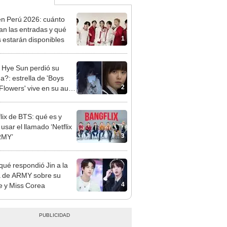
n Perú 2026: cuánto
an las entradas y qué
1
 estarán disponibles
Hye Sun perdió su
a?: estrella de 'Boys
2
Flowers' vive en su auto
tiene hogar
lix de BTS: qué es y
usar el llamado ‘Netflix
3
RMY’
qué respondió Jin a la
a de ARMY sobre su
4
 y Miss Corea