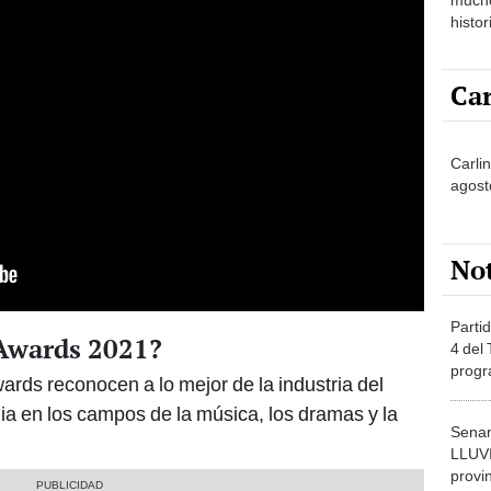
histor
hered
Car
Carli
agost
No
Partid
Awards 2021?
4 del
progr
rds reconocen a lo mejor de la industria del
dónde
dia en los campos de la música, los dramas y la
Senam
LLUV
provi