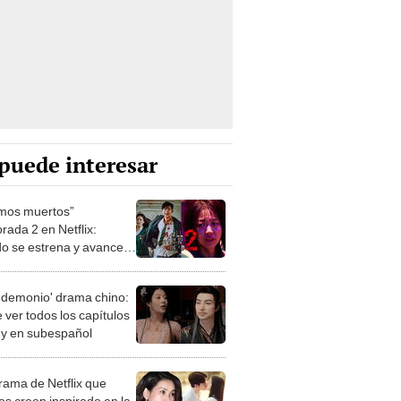
puede interesar
mos muertos”
rada 2 en Netflix:
o se estrena y avances
 temporada
 demonio' drama chino:
 ver todos los capítulos
s y en subespañol
drama de Netflix que
s creen inspirado en la