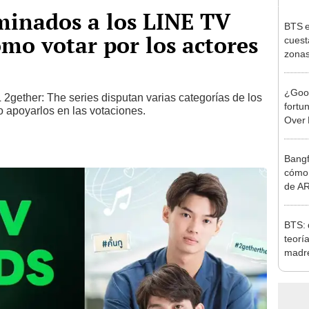
minados a los LINE TV
BTS e
mo votar por los actores
cuest
zonas
¿Goo 
2gether: The series disputan varias categorías de los
fortun
apoyarlos en las votaciones.
Over 
y no 
Bangf
cómo 
de A
BTS: 
teorí
madre