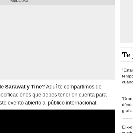
Te 
“Esta
tempo
cuánd
de
Sarawat y Tine
? Aquí te compartimos de
de la
specificaciones que debes tener en cuenta para
'Gran
ste evento abierto al público internacional.
dónde
grati
El k-
mucho