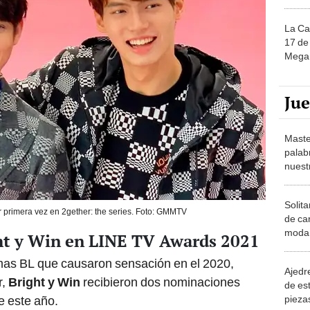
La Ca
17 de 
Mega 
Ju
Maste
palab
nuest
Solita
or primera vez en 2gether: the series. Foto: GMMTV
de ca
moda.
ht y Win en LINE TV Awards 2021
demue
amas BL que causaron sensación en el 2020,
Ajedre
r,
Bright y Win
recibieron dos nominaciones
de es
piezas
e este año.