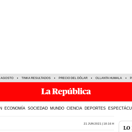
E AGOSTO
TINKA RESULTADOS
PRECIO DEL DÓLAR
OLLANTA HUMALA
P
N
ECONOMÍA
SOCIEDAD
MUNDO
CIENCIA
DEPORTES
ESPECTÁCU
21 Jun 2021 | 18:16 h
LO