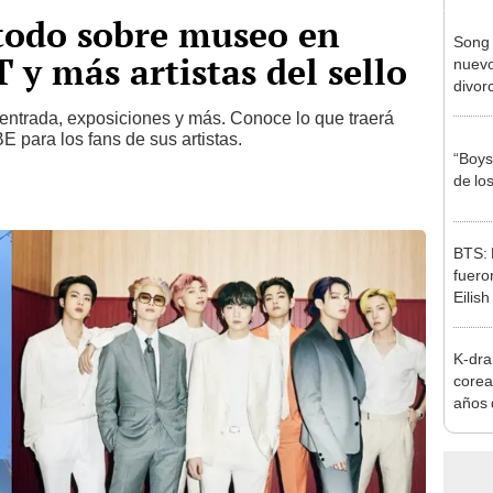
odo sobre museo en
Song 
 y más artistas del sello
nuevo
divor
 entrada, exposiciones y más. Conoce lo que traerá
E para los fans de sus artistas.
“Boys
de lo
BTS: 
fueron
Eilis
su fel
K-dra
corea
años 
coraz