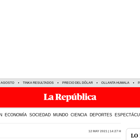
E AGOSTO
TINKA RESULTADOS
PRECIO DEL DÓLAR
OLLANTA HUMALA
P
N
ECONOMÍA
SOCIEDAD
MUNDO
CIENCIA
DEPORTES
ESPECTÁCU
12 May 2021 | 14:27 h
LO