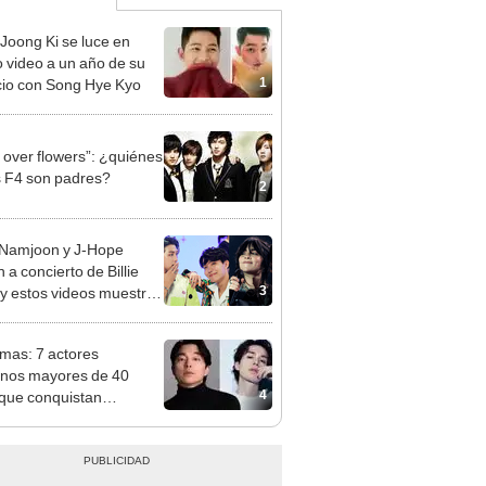
Joong Ki se luce en
 video a un año de su
1
cio con Song Hye Kyo
 over flowers”: ¿quiénes
s F4 son padres?
2
Namjoon y J-Hope
 a concierto de Billie
3
h y estos videos muestran
icidad
mas: 7 actores
nos mayores de 40
4
que conquistan
ones en el mundo