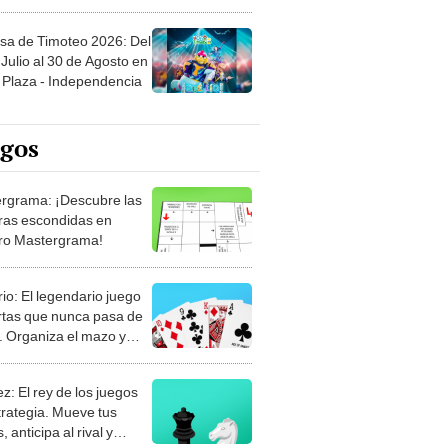
sa de Timoteo 2026: Del
Julio al 30 de Agosto en
Plaza - Independencia
egos
rgrama: ¡Descubre las
ras escondidas en
ro Mastergrama!
rio: El legendario juego
rtas que nunca pasa de
 Organiza el mazo y
stra tu habilidad.
z: El rey de los juegos
trategia. Mueve tus
, anticipa al rival y