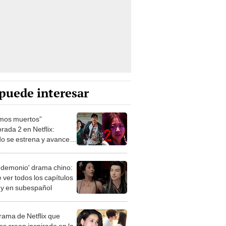
puede interesar
mos muertos”
rada 2 en Netflix:
o se estrena y avances
 temporada
 demonio' drama chino:
 ver todos los capítulos
s y en subespañol
drama de Netflix que
s creen inspirado en la