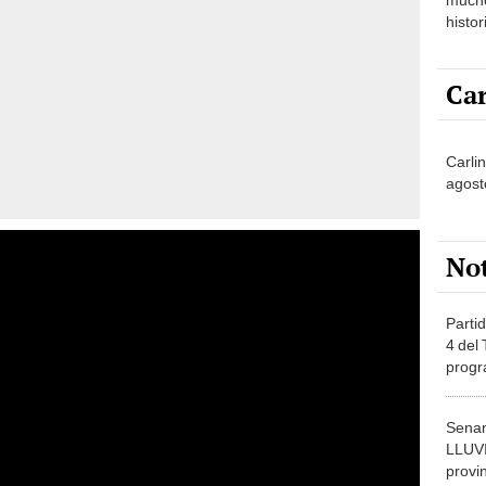
histor
hered
Car
Carli
agost
No
Partid
4 del
progr
dónde
Senam
LLUV
provi