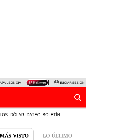
APA LEÓN XIV
NALDY SALDAÑA
INICIAR SESIÓN
LA BELLA LUZ
MAGALY MEDINA
HORÓS
LOS
DÓLAR
DATEC
BOLETÍN
 MÁS VISTO
LO ÚLTIMO