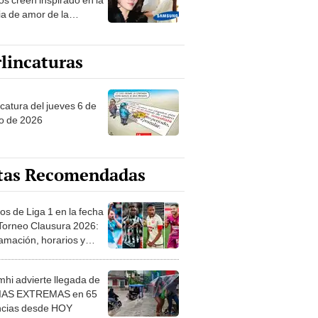
ia de amor de la
era de Samsung
lincaturas
ncatura del jueves 6 de
o de 2026
tas Recomendadas
os de Liga 1 en la fecha
 Torneo Clausura 2026:
amación, horarios y
 ver
hi advierte llegada de
IAS EXTREMAS en 65
ncias desde HOY