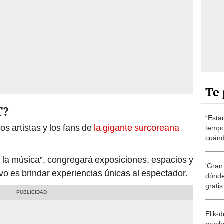
Te 
T?
“Esta
s artistas y los fans de
la gigante surcoreana
tempo
cuánd
de la
 la música”, congregará exposiciones, espacios y
'Gran
ivo es brindar experiencias únicas al espectador.
dónde
grati
El k-
mucho