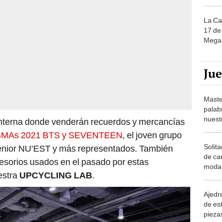
La Ca
17 de 
Mega 
Ju
Maste
palab
nuest
 interna donde venderán recuerdos y mercancías
BBMAs 2021 BTS y SEVENTEEN
, el joven grupo
Solita
senior NU’EST y más representados. También
de ca
cesorios usados en el pasado por estas
moda.
estra
UPCYCLING LAB
.
demue
Ajedre
de es
piezas