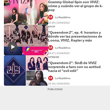
Grammy Global Spin con VIVIZ:
cómo y cuándo ver al grupo de k-
pop
La República
22:05 | 23/04/2022
KPOP
“Queendom 2″, ep. 4: horarios y
dónde ver las presentaciones de
Loona, VIVIZ, Kepler y más
La República
16:47 | 21/04/2022
GFRIEND
“Queendom 2″: SinB de VIVIZ
sorprende a fans con su actitud
hacia el “evil edit”
La República
15:34 | 15/04/2022