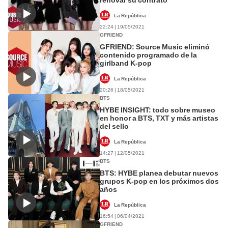
La República
22:24 | 19/05/2021
GFRIEND
GFRIEND: Source Music eliminó
contenido programado de la
girlband K-pop
La República
20:26 | 18/05/2021
BTS
HYBE INSIGHT: todo sobre museo
en honor a BTS, TXT y más artistas
del sello
La República
14:27 | 12/05/2021
BTS
BTS: HYBE planea debutar nuevos
grupos K-pop en los próximos dos
años
La República
16:54 | 06/04/2021
GFRIEND