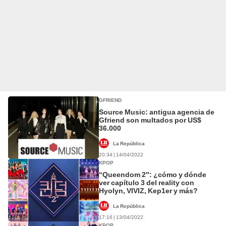
GFRIEND
Source Music: antigua agencia de
Gfriend son multados por US$
36.000
La República
20:34 | 14/04/2022
KPOP
“Queendom 2″: ¿cómo y dónde
ver capítulo 3 del reality con
Hyolyn, VIVIZ, Kep1er y más?
La República
17:16 | 13/04/2022
KPOP