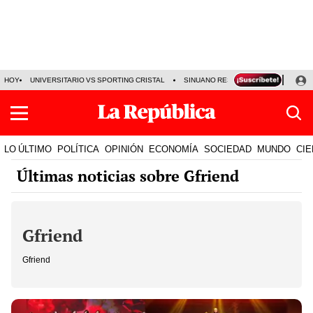
HOY
UNIVERSITARIO VS SPORTING CRISTAL
SINUANO RESULTADOS HOY
CA
LO ÚLTIMO
POLÍTICA
OPINIÓN
ECONOMÍA
SOCIEDAD
MUNDO
CIE
Últimas noticias sobre Gfriend
Gfriend
Gfriend