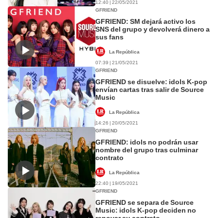
12:40 | 22/05/2021
GFRIEND
GFRIEND: SM dejará activo los
SNS del grupo y devolverá dinero a
sus fans
La República
07:39 | 21/05/2021
GFRIEND
GFRIEND se disuelve: idols K-pop
envían cartas tras salir de Source
Music
La República
14:26 | 20/05/2021
GFRIEND
GFRIEND: idols no podrán usar
nombre del grupo tras culminar
contrato
La República
22:40 | 19/05/2021
GFRIEND
GFRIEND se separa de Source
Music: idols K-pop deciden no
renovar su contrato