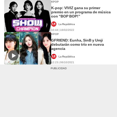
KPOP
K-pop: VIVIZ gana su primer
premio en un programa de música
con “BOP BOP!”
La República
10:44 | 16/02/2022
KPOP
GFRIEND: Eunha, SinB y Umji
debutarán como trío en nueva
agencia
La República
12:23 | 06/10/2021