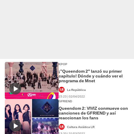
KPOP
¡”Queendom 2″ lanzó su primer
capítulo! Dónde y cuándo ver el
programa de Mnet
La República
15:23 | 02/04/2022
GFRIEND
Queendom 2: VIVIZ conmueve con
canciones de GFRIEND y así
reaccionan los fans
Cultura Asiática LR
13:20 | 31/03/2022