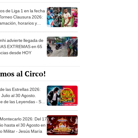
os de Liga 1 en la fecha
 Torneo Clausura 2026:
amación, horarios y
 ver
hi advierte llegada de
IAS EXTREMAS en 65
ncias desde HOY
mos al Circo!
de las Estrellas 2026:
 Julio al 30 Agosto.
e de las Leyendas - San
l
 Montecarlo 2026: Del 17
io hasta el 30 Agosto en
o Militar - Jesús María