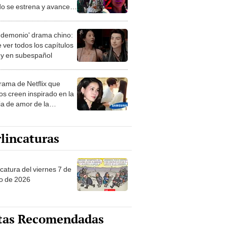
o se estrena y avances
 temporada
 demonio' drama chino:
 ver todos los capítulos
s y en subespañol
drama de Netflix que
s creen inspirado en la
ia de amor de la
era de Samsung
lincaturas
catura del viernes 7 de
o de 2026
tas Recomendadas