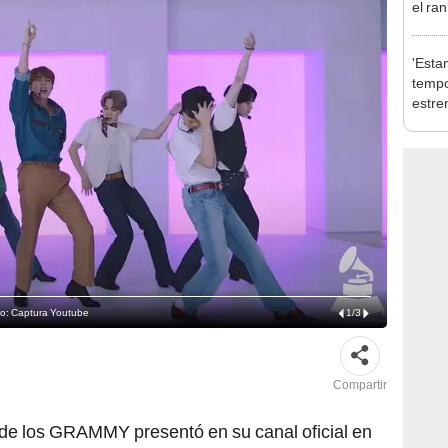
el ra
'Esta
tempo
estre
de la
to: Captura Youtube
1
/
3
Compartir
 de los GRAMMY presentó en su canal oficial en