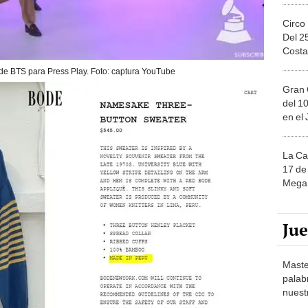
Circo
Del 2
Costa
de BTS para Press Play. Foto: captura YouTube
Gran 
del 10
en el
La Ca
17 de 
Mega 
Ju
Maste
palab
nuest