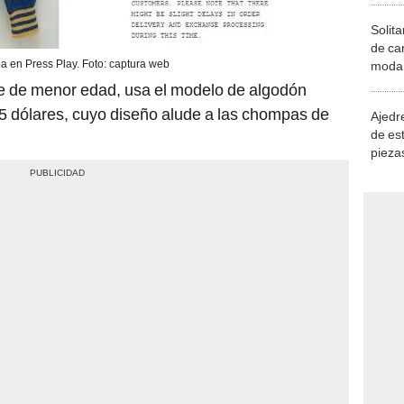
Solita
de ca
 en Press Play. Foto: captura web
moda.
demue
te de menor edad, usa el modelo de algodón
 dólares, cuyo diseño alude a las chompas de
Ajedre
de es
piezas
consi