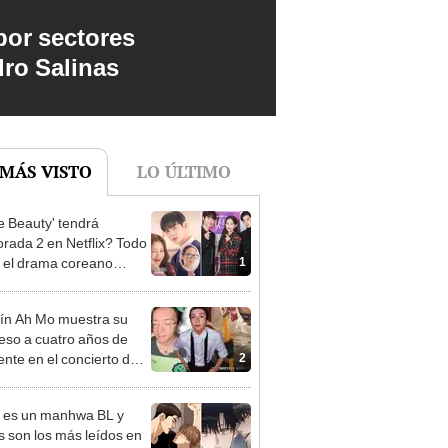
por sectores
dro Salinas
 MÁS VISTO
LO ÚLTIMO
e Beauty' tendrá
rada 2 en Netflix? Todo
1
 el drama coreano
gonizado por Cha Eun
rín Ah Mo muestra su
eso a cuatro años de
2
ente en el concierto del
o MIRROR que le
có grave lesión medular
 es un manhwa BL y
s son los más leídos en