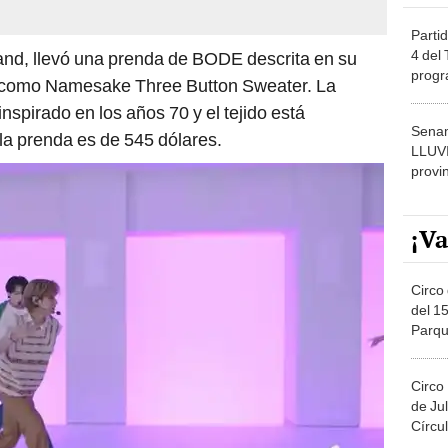
Partid
4 del
yband, llevó una prenda de BODE descrita en su
progr
 como Namesake Three Button Sweater. La
dónde
nspirado en los años 70 y el tejido está
Senam
la prenda es de 545 dólares.
LLUV
provi
¡Va
Circo 
del 15
Parqu
Migue
Circo
de Jul
Círcul