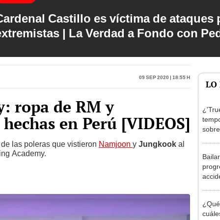
Cardenal Castillo es víctima de ataques 
extremistas | La Verdad a Fondo con Pe
09 Sep 2020 | 18:55 h
LO
y: ropa de RM y
¿'Tru
 hechas en Perú [VIDEOS]
tempo
sobre
prota
 de las poleras que vistieron
Namjoon
y
Jungkook
al
Woo.
ding Academy.
Baila
progr
accid
grup
provo
¿Qué
cuále