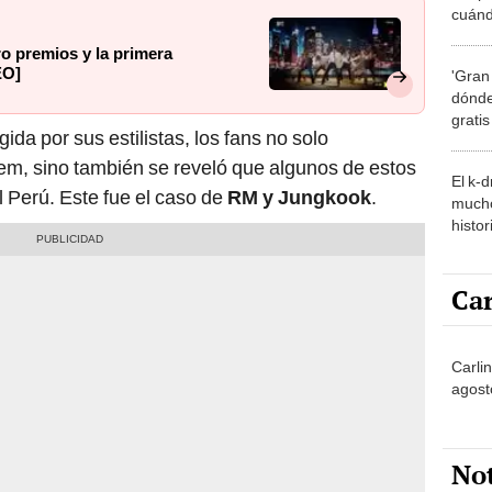
cuánd
de la
o premios y la primera
EO]
'Gran
dónde
grati
egida por sus estilistas, los fans no solo
tem, sino también se reveló que algunos de estos
El k-
 Perú. Este fue el caso de
RM y Jungkook
.
mucho
histor
hered
Car
Carlin
agost
No