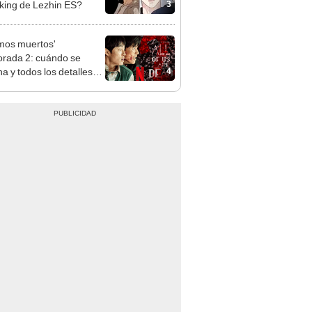
3
nking de Lezhin ES?
mos muertos'
rada 2: cuándo se
4
na y todos los detalles
 nueva entrega