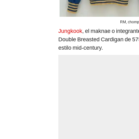
RM, chompa
Jungkook
, el maknae o integran
Double Breasted Cardigan de 575
estilo mid-century.