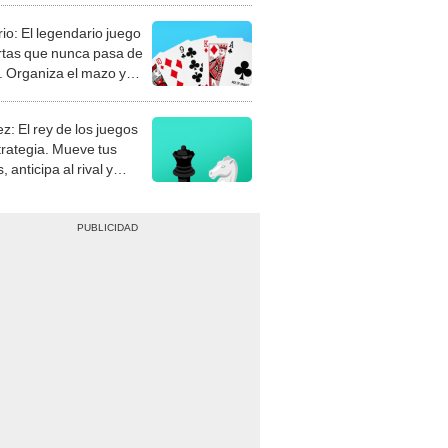
rio: El legendario juego
rtas que nunca pasa de
 Organiza el mazo y
stra tu habilidad.
z: El rey de los juegos
trategia. Mueve tus
, anticipa al rival y
gue el jaque mate.