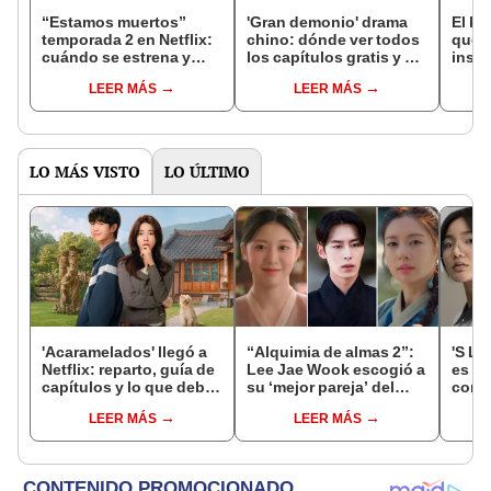
“Estamos muertos”
'Gran demonio' drama
El k-
temporada 2 en Netflix:
chino: dónde ver todos
que 
cuándo se estrena y
los capítulos gratis y en
inspi
avances de la
subespañol
de am
LEER MÁS
LEER MÁS
temporada
de S
LO MÁS VISTO
LO ÚLTIMO
'Acaramelados' llegó a
“Alquimia de almas 2”:
'S Li
Netflix: reparto, guía de
Lee Jae Wook escogió a
es qu
capítulos y lo que debes
su ‘mejor pareja’ del
core
saber de la nueva serie
drama ¿quién fue?
Hyuk
LEER MÁS
LEER MÁS
coreana