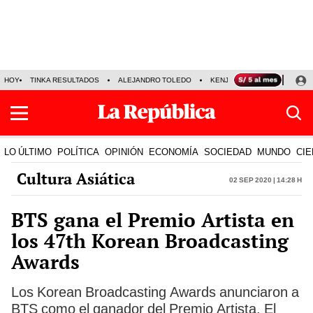
HOY
TINKA RESULTADOS
ALEJANDRO TOLEDO
KENJI FUJIMORI
PRECIO
LO ÚLTIMO
POLÍTICA
OPINIÓN
ECONOMÍA
SOCIEDAD
MUNDO
CIE
Cultura Asiática
02 Sep 2020 | 14:28 h
BTS gana el Premio Artista en
los 47th Korean Broadcasting
Awards
Los Korean Broadcasting Awards anunciaron a
BTS como el ganador del Premio Artista. El