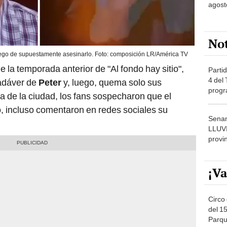
agost
No
ego de supuestamente asesinarlo. Foto: composición LR/América TV
e la temporada anterior de "Al fondo hay sitio",
Partid
4 del
cadáver de
Peter
y, luego, quema solo sus
progr
a de la ciudad, los fans sospecharon que el
dónde
o, incluso comentaron en redes sociales su
Senam
LLUV
provi
¡Va
Circo 
del 15
Parqu