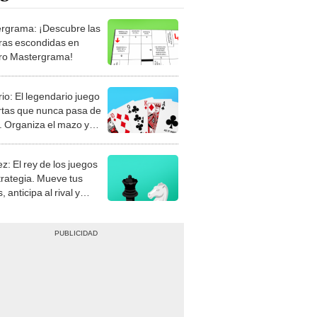
rgrama: ¡Descubre las
ras escondidas en
ro Mastergrama!
rio: El legendario juego
rtas que nunca pasa de
 Organiza el mazo y
stra tu habilidad.
z: El rey de los juegos
trategia. Mueve tus
, anticipa al rival y
gue el jaque mate.