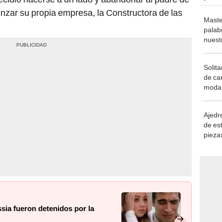
nzar su propia empresa, la Constructora de las
Maste
palab
nuest
Solita
de ca
moda.
demue
Ajedre
de es
piezas
consi
ssia fueron detenidos por la