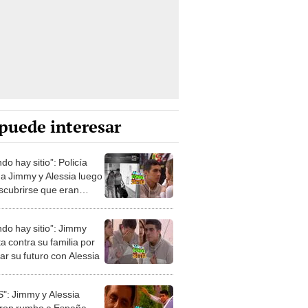
puede interesar
ndo hay sitio”: Policía
ó a Jimmy y Alessia luego
scubrirse que eran
ntes
ndo hay sitio”: Jimmy
a contra su familia por
ar su futuro con Alessia
": Jimmy y Alessia
eron rumbo a España,