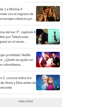
ula ‘La Momia 4’
ende con el regreso de
1
ersonajes clásicos junto
ndan Fraser y Rachel
z
ina del sur 3″, capítulo 6
eto por Telemundo:
2
pasó en el sexto
dio de la serie?
jer prohibida' Netflix
to: ¿Quién es quién en
3
rie colombiana
gonizada por Valerie
nguez?
n 2: conoce todos los
 de Anna y Elsa antes de
4
a secuela