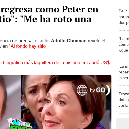
regresa como Peter en
Pelíc
tio": "Me ha roto una
sorpr
dos p
a Bre
Weis
“La re
encia de prensa, el actor
Adolfo Chuiman
reveló el
compl
ay en
"Al fondo hay sitio"
.
¿qué 
episo
la biográfica más taquillera de la historia: recaudó US$
'La mu
repar
la se
prota
Domí
Froze
datos
ver l