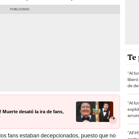
Te 
“Al fo
liber
de de
inoce
“Al fo
explot
! Muerte desató la ira de fans,
arruin
r
"AFHS
, los fans estaban decepcionados, puesto que no
parti