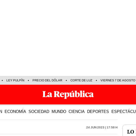
LEY PULPÍN
PRECIO DEL DÓLAR
CORTE DE LUZ
VIERNES 7 DE AGOSTO
N
ECONOMÍA
SOCIEDAD
MUNDO
CIENCIA
DEPORTES
ESPECTÁCU
24 Jun 2023 | 17:58 h
LO