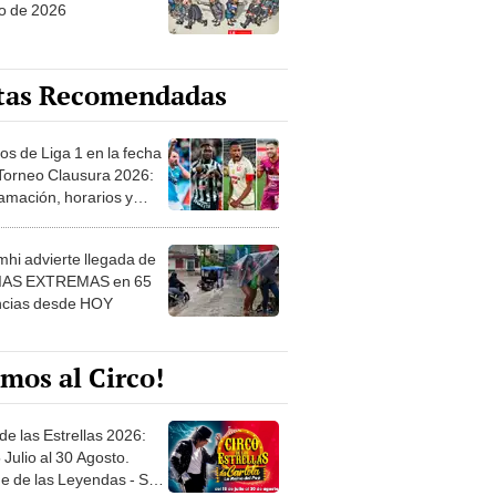
o de 2026
tas Recomendadas
os de Liga 1 en la fecha
 Torneo Clausura 2026:
amación, horarios y
 ver
hi advierte llegada de
IAS EXTREMAS en 65
ncias desde HOY
mos al Circo!
de las Estrellas 2026:
 Julio al 30 Agosto.
e de las Leyendas - San