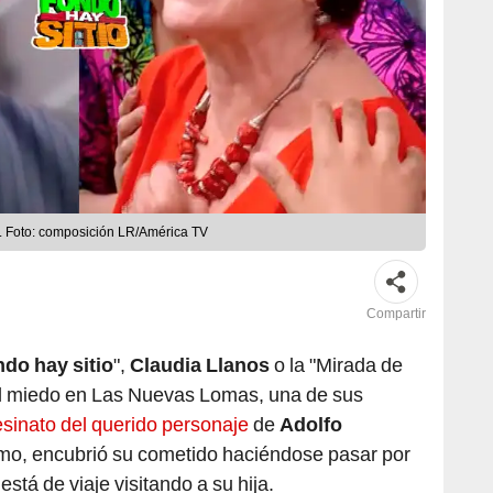
 Foto: composición LR/América TV
Compartir
ndo hay sitio
",
Claudia Llanos
o la "Mirada de
 el miedo en Las Nuevas Lomas, una de sus
sesinato del querido personaje
de
Adolfo
mo, encubrió su cometido haciéndose pasar por
tá de viaje visitando a su hija.