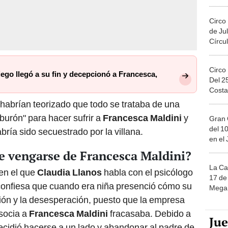
Migue
Circo
de Jul
Círcul
Circo
iego llegó a su fin y decepcionó a Francesca,
Del 2
Costa
 habrían teorizado que todo se trataba de una
iburón" para hacer sufrir a
Francesca Maldini
y
Gran 
del 10
ría sido secuestrado por la villana.
en el
e vengarse de Francesca Maldini?
La Ca
 en el que
Claudia Llanos
habla con el psicólogo
17 de 
e confiesa que cuando era niña presenció cómo su
Mega 
ión y la desesperación, puesto que la empresa
socia a
Francesca Maldini
fracasaba. Debido a
Ju
 decidió hacerse a un lado y abandonar al padre de