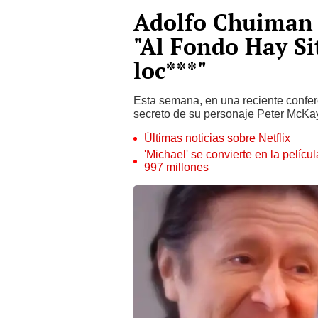
Adolfo Chuiman 
"Al Fondo Hay Si
loc***"
Esta semana, en una reciente confer
secreto de su personaje Peter McK
Últimas noticias sobre Netflix
'Michael' se convierte en la pelícu
997 millones