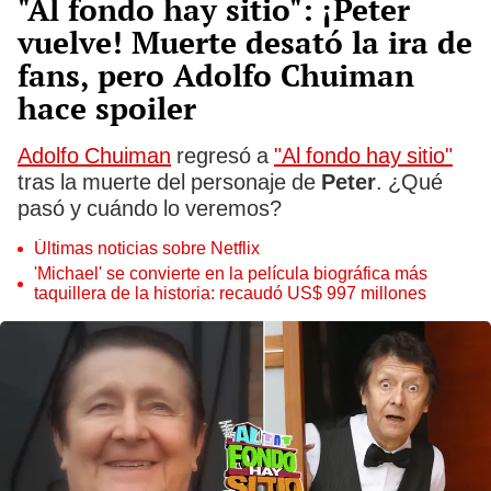
"Al fondo hay sitio": ¡Peter
vuelve! Muerte desató la ira de
fans, pero Adolfo Chuiman
hace spoiler
Adolfo Chuiman
regresó a
"Al fondo hay sitio"
tras la muerte del personaje de
Peter
. ¿Qué
pasó y cuándo lo veremos?
Últimas noticias sobre Netflix
'Michael' se convierte en la película biográfica más
taquillera de la historia: recaudó US$ 997 millones