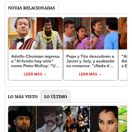
NOTAS RELACIONADAS
Adolfo Chuiman regresa
Pepe y Tito descubren a
"AFH
a "Al fondo hay sitio"
Javier y July, y acabarán
Aless
como Peter McKay: "Un
su romance: "¡Nada de
a Esp
alivio volver a las
besos entre primos!"
reten
LEER MÁS
LEER MÁS
grabaciones"
aero
LO MÁS VISTO
LO ÚLTIMO