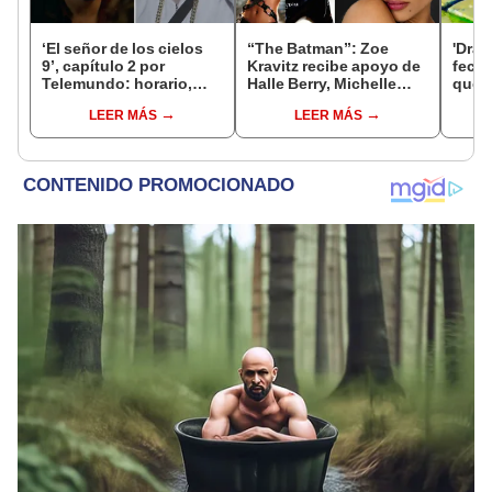
‘El señor de los cielos
“The Batman”: Zoe
'Drag
9’, capítulo 2 por
Kravitz recibe apoyo de
fecha
Telemundo: horario,
Halle Berry, Michelle
qué t
canal y dónde ver
Pfeiffer y Anne
nuev
LEER MÁS
LEER MÁS
ONLINE
Hathaway
Tori