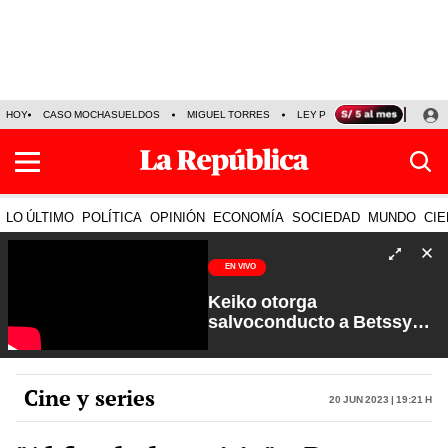
HOY
CASO MOCHASUELDOS
MIGUEL TORRES
LEY PULPÍN
PRECIO DEL
LO ÚLTIMO
POLÍTICA
OPINIÓN
ECONOMÍA
SOCIEDAD
MUNDO
CIE
EN VIVO
Keiko otorga
salvoconducto a Betssy
Chávez y renuevan
Petroperú | Sin Guion con
Rosa María Palacios
Cine y series
20 Jun 2023 | 19:21 h