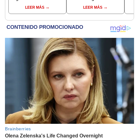
personajes clásicos
pantallas [VIDEO]
LEER MÁS
LEER MÁS
junto a Brendan Fraser y
Rachel Weisz