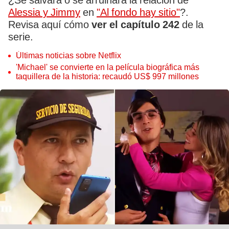
¿Se salvará o se arruinará la relación de
Alessia y Jimmy
en
"Al fondo hay sitio"
?.
Revisa aquí cómo
ver el capítulo 242
de la
serie.
Últimas noticias sobre Netflix
'Michael' se convierte en la película biográfica más
taquillera de la historia: recaudó US$ 997 millones