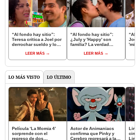
“Al fondo hay sitio”:
“Al fondo hay sitio”:
“Al f
Teresa critica a Joel por
¿July y 'Happy' son
Joel 
derrochar sueldo y lo
familia? La verdad
'misi
llama “huachafo”
detrás del posible
ende
LEER MÁS
LEER MÁS
vínculo
LO MÁS VISTO
LO ÚLTIMO
Película ‘La Momia 4’
Actor de Animaniacs
Lin S
sorprende con el
confirma que Pinky y
cine 
regreso de dos
Cerebro regresará a las
Lima