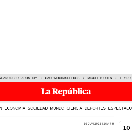
NUANO RESULTADOS HOY
CASO MOCHASUELDOS
MIGUEL TORRES
LEY PU
N
ECONOMÍA
SOCIEDAD
MUNDO
CIENCIA
DEPORTES
ESPECTÁCU
16 Jun 2023 | 16:47 h
LO