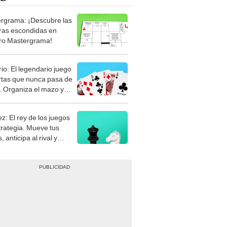
rgrama: ¡Descubre las
ras escondidas en
ro Mastergrama!
rio: El legendario juego
rtas que nunca pasa de
 Organiza el mazo y
stra tu habilidad.
z: El rey de los juegos
trategia. Mueve tus
, anticipa al rival y
gue el jaque mate.