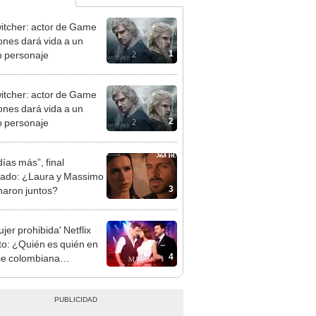
itcher: actor de Game
rones dará vida a un
1
 personaje
itcher: actor de Game
rones dará vida a un
2
 personaje
días más”, final
cado: ¿Laura y Massimo
3
naron juntos?
jer prohibida' Netflix
to: ¿Quién es quién en
4
rie colombiana
gonizada por Valerie
nguez?