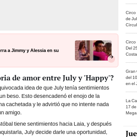
Migue
Circo
de Jul
Círcul
Circo
Del 2
erra a Jimmy y Alessia en su
Costa
Gran 
ia de amor entre July y 'Happy'?
del 10
en el
equivocada idea de que July tenía sentimientos
ar un beso. Esto desencadenó el enojo de la
La Ca
una cachetada y le advirtió que no intente nada
17 de 
 un amigo.
Mega 
stóbal tiene sentimientos hacia Laia, y después
Ju
nquistarla, July decide darle una oportunidad,