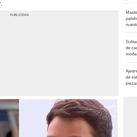
.
Maste
palab
nuest
Solita
de ca
moda.
demue
Ajedre
de es
piezas
consi