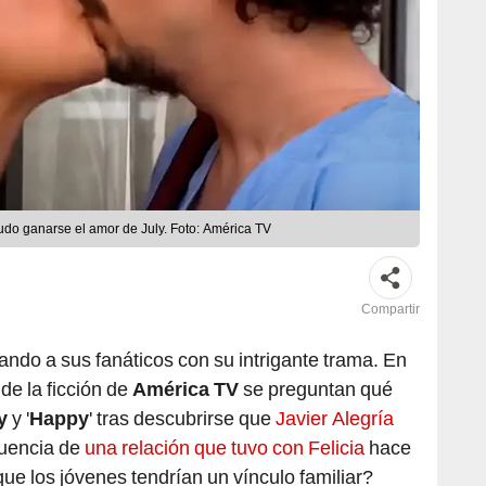
pudo ganarse el amor de July. Foto: América TV
Compartir
vando a sus fanáticos con su intrigante trama. En
de la ficción de
América TV
se preguntan qué
y
y '
Happy
' tras descubrirse que
Javier Alegría
uencia de
una relación que tuvo con Felicia
hace
ue los jóvenes tendrían un vínculo familiar?