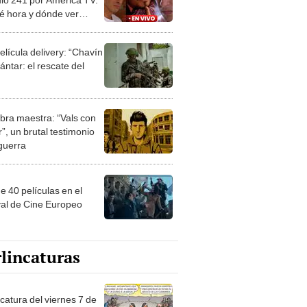
é hora y dónde ver
S la serie?
elícula delivery: “Chavín
ntar: el rescate del
bra maestra: “Vals con
”, un brutal testimonio
 guerra
e 40 películas en el
val de Cine Europeo
lincaturas
catura del viernes 7 de