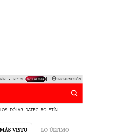
LPÍN
PRECIO DEL DÓLAR
CORTE DE LUZ
INICIAR SESIÓN
VIERNES 7 DE AGOSTO
ALBER
LOS
DÓLAR
DATEC
BOLETÍN
 MÁS VISTO
LO ÚLTIMO