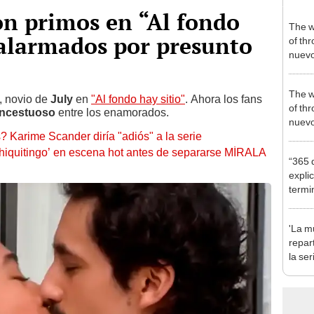
son primos en “Al fondo
The w
 alarmados por presunto
of th
nuevo
The w
, novio de
July
en
"Al fondo hay sitio"
. Ahora los fans
of th
incestuoso
entre los enamorados.
nuevo
 Karime Scander diría "adiós" a la serie
chiquitingo’ en escena hot antes de separarse MÍRALA
“365 
expli
termi
'La mu
repar
la se
prota
Domí