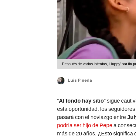
Después de varios intentos, 'Happy' por fin 
Luis Pineda
“
Al fondo hay sitio
” sigue cauti
esta oportunidad, los seguidores 
pasará con el noviazgo entre
Jul
podría ser hijo de Pepe
a consec
más de 20 años. ¿Esto significa q