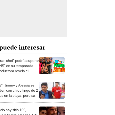
puede interesar
gran chef" podría superar
HS" en su temporada
oductora revela el
o de su éxito
": Jimmy y Alessia se
den con chiquitingo de 2
s en la playa, pero sale
ndo hay sitio 10”,
ulo 241 por América TV: