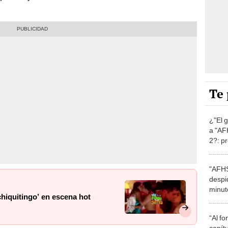
Te 
¿"El 
a "AF
2?: pr
secret
"AFHS
despi
minuto
hiquitingo’ en escena hot
mal
“Al fo
capít