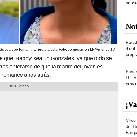
agost
No
Partid
4 del
 Guadalupe Farfán interpreta a July. Foto: composición LR/América TV
progr
 que 'Happy' sea un Gonzales, ya que todo se
dónde
tras enterarse de que la madre del joven es
Senam
un romance años atrás.
LLUV
provi
¡Va
Circo 
del 15
Parqu