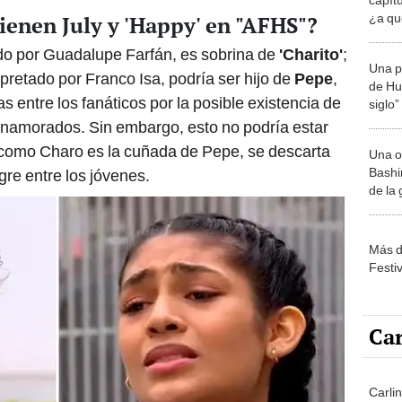
¿a qu
tienen July y 'Happy' en "AFHS"?
GRATI
ado por Guadalupe Farfán, es sobrina de
'Charito'
;
Una p
rpretado por Franco Isa, podría ser hijo de
Pepe
,
de Huá
 entre los fanáticos por la posible existencia de
siglo”
 enamorados. Sin embargo, esto no podría estar
, como Charo es la cuñada de Pepe, se descarta
Una o
Bashir
gre entre los jóvenes.
de la
Más d
Festi
Car
Carlin