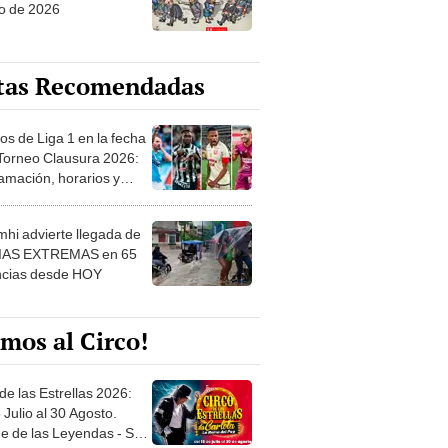
o de 2026
tas Recomendadas
os de Liga 1 en la fecha
 Torneo Clausura 2026:
amación, horarios y
 ver
hi advierte llegada de
IAS EXTREMAS en 65
ncias desde HOY
mos al Circo!
de las Estrellas 2026:
 Julio al 30 Agosto.
e de las Leyendas - San