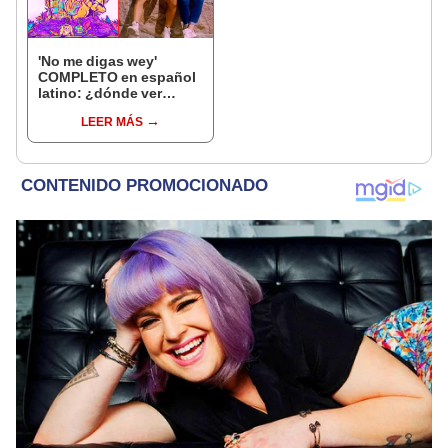
'No me digas wey'
COMPLETO en español
latino: ¿dónde ver
ONLINE GRATIS el
LEER MÁS
cortometraje mexicano?