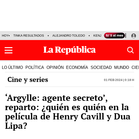
HOY
TINKA RESULTADOS
ALEJANDRO TOLEDO
KENJI FUJIMORI
PRECIO
LO ÚLTIMO
POLÍTICA
OPINIÓN
ECONOMÍA
SOCIEDAD
MUNDO
CIE
Cine y series
01 Feb 2024 | 0:18 h
‘Argylle: agente secreto’,
reparto: ¿quién es quién en la
película de Henry Cavill y Dua
Lipa?