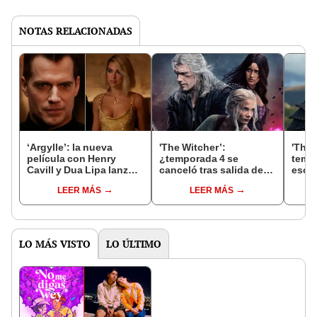
NOTAS RELACIONADAS
‘Argylle’: la nueva
'The Witcher’:
'The 
película con Henry
¿temporada 4 se
tempo
Cavill y Dua Lipa lanzó
canceló tras salida de
escen
explosivo tráiler
Henry Cavill? Este es su
tendr
LEER MÁS
LEER MÁS
futuro en Netflix
alter
LO MÁS VISTO
LO ÚLTIMO