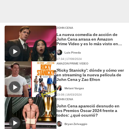
JOHN CENA
La nueva comedia de acción de
John Cena arrasa en Amazon
Prime Video y es lo más visto en
todo el mundo
Luis Pineda
17:34 | 17/08/2024
AMAZON PRIME VIDEO
'Ricky Stanicky': dónde y cómo ver
en streaming la nueva película de
John Cena y Zac Efron
Melani Vargas
23:08 | 16/03/2024
JOHN CENA
John Cena apareció desnudo en
los Premios Oscar 2024 frente a
todos: ¿qué ocurrió?
Bryan Zelvaggio