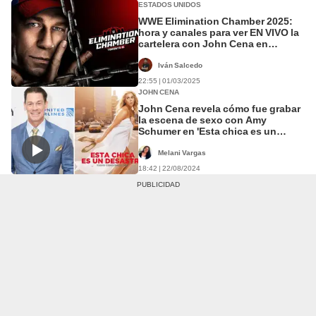
ESTADOS UNIDOS
WWE Elimination Chamber 2025:
hora y canales para ver EN VIVO la
cartelera con John Cena en
Florida, California y Texas
Iván Salcedo
22:55 | 01/03/2025
JOHN CENA
John Cena revela cómo fue grabar
la escena de sexo con Amy
Schumer en 'Esta chica es un
desastre'
Melani Vargas
18:42 | 22/08/2024