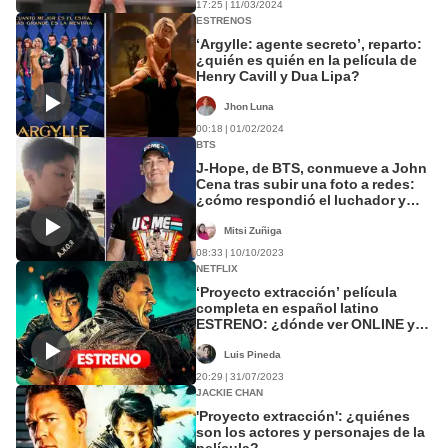
17:25 | 11/03/2024
ESTRENOS
‘Argylle: agente secreto’, reparto:
¿quién es quién en la película de
Henry Cavill y Dua Lipa?
Jhon Luna
00:18 | 01/02/2024
BTS
J-Hope, de BTS, conmueve a John
Cena tras subir una foto a redes:
¿cómo respondió el luchador y
actor?
Mitsi Zuñiga
08:33 | 10/10/2023
NETFLIX
‘Proyecto extracción’ película
completa en español latino
ESTRENO: ¿dónde ver ONLINE y
GRATIS?
Luis Pineda
20:29 | 31/07/2023
JACKIE CHAN
'Proyecto extracción': ¿quiénes
son los actores y personajes de la
película?