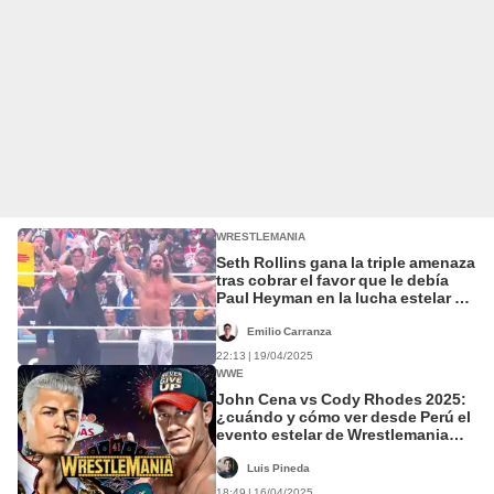
WRESTLEMANIA
Seth Rollins gana la triple amenaza
tras cobrar el favor que le debía
Paul Heyman en la lucha estelar de
Wrestlemania 41
Emilio Carranza
22:13 | 19/04/2025
WWE
John Cena vs Cody Rhodes 2025:
¿cuándo y cómo ver desde Perú el
evento estelar de Wrestlemania
41?
Luis Pineda
18:49 | 16/04/2025