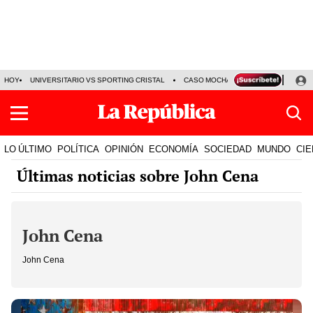
HOY
UNIVERSITARIO VS SPORTING CRISTAL
CASO MOCHASUELDOS
MIGUEL
LO ÚLTIMO
POLÍTICA
OPINIÓN
ECONOMÍA
SOCIEDAD
MUNDO
CIE
Últimas noticias sobre John Cena
John Cena
John Cena