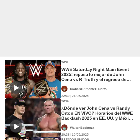
WWE
WWE Saturday Night Main Event
2025: repasa lo mejor de John
Cena vs R-Truth y el regreso de
Cody Rhodes
Richard Pimentel Huerto
22:40 | 24/05/2025
WWE
¿Dónde ver John Cena vs Randy
Orton EN VIVO? Horarios del WWE
Backlash 2025 en EE. UU. y México
por el título mundial
Walter Espinoza
20:38 | 10/05/2025
ESTADOS UNIDOS