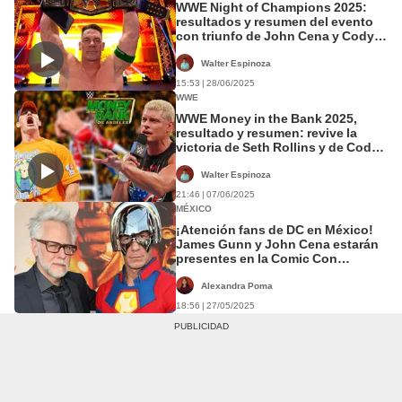
WWE Night of Champions 2025:
resultados y resumen del evento
con triunfo de John Cena y Cody
Rhodes
Walter Espinoza
15:53 | 28/06/2025
WWE
WWE Money in the Bank 2025,
resultado y resumen: revive la
victoria de Seth Rollins y de Cody
Rhodes con Jey Uso
Walter Espinoza
21:46 | 07/06/2025
MÉXICO
¡Atención fans de DC en México!
James Gunn y John Cena estarán
presentes en la Comic Con
Experience 2025
Alexandra Poma
18:56 | 27/05/2025