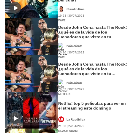
Claudio Rios
19:23 | 30/07/2023
WWE
Desde John Cena hasta The Rock:
¿qué es de la vida de los
luchadores que viste en tu
infancia?
Iván Zárate
20:10 | 30/07/2022
WWE
Desde John Cena hasta The Rock:
¿qué es de la vida de los
luchadores que viste en tu
infancia?
Iván Zárate
20:07 | 30/07/2022
NETFLIX
Netflix: top 5 películas para ver en
el streaming este domingo
La República
21:33 | 24/04/2022
BLACK ADAM