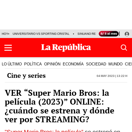
HOY
UNIVERSITARIO VS SPORTING CRISTAL
SINUANO RESULTADOS HOY
CA
LO ÚLTIMO
POLÍTICA
OPINIÓN
ECONOMÍA
SOCIEDAD
MUNDO
CIE
Cine y series
04 May 2023 | 13:22 h
VER “Super Mario Bros: la
película (2023)” ONLINE:
¿cuándo se estrena y dónde
ver por STREAMING?